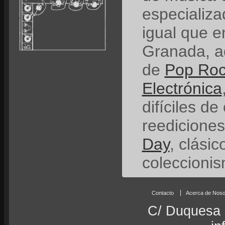
especializ
igual que e
Granada, a
de
Pop Ro
Electrónica
difíciles de
reedicione
Day
, clási
coleccionis
Contacto
Acerca de Noso
C/ Duquesa 