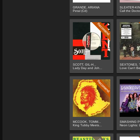
GRANDE, ARIANA
SLEATER-KI
Petal (Cd)
Call the Doctor
SCOTT, GIL-H...
SEXTONES, 
Lady Day and Joh...
Love Can't Be
MCCOOK, TOMM...
SMASHING PU
King Tubby Meets...
Neon Lights: L