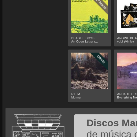
BEASTIE BOYS...
ANGINE DE P
An Open Letter t...
vol.ii (Vinilo)
R.E.M.
ARCADE FIR
Murmur
Everything N
Discos Ma
de música 