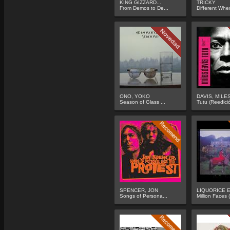
KING GIZZARD...
TRICKY
From Demos to De...
Different When
ONO, YOKO
DAVIS, MILE
Season of Glass ...
Tutu (Reedici
SPENCER, JON
LIQUORICE E
Songs of Persona...
Million Faces (