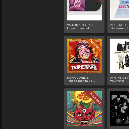
VARIOS ARTISTAS
ACOSTA, JO
Future Sound of ...
The Power of 
MORRICONE, E...
ANGINE DE P
Tepepa (Banda So...
vol.i (Vinilo)