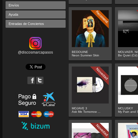
Envíos
Ayuda
Entradas de Conciertos
@discosmarcapasos
BEDOUINE
MOLVAER, NIL
Neon Summer Skin
Be Quiet (Cd)
MOJAVE 3
MCLUSKY
Ask Me Tomorrow ...
My Pain and S