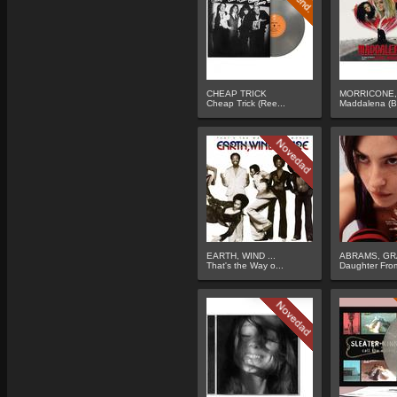
CHEAP TRICK
MORRICONE, 
Cheap Trick (Ree...
Maddalena (B
EARTH, WIND ...
ABRAMS, GR
That's the Way o...
Daughter From