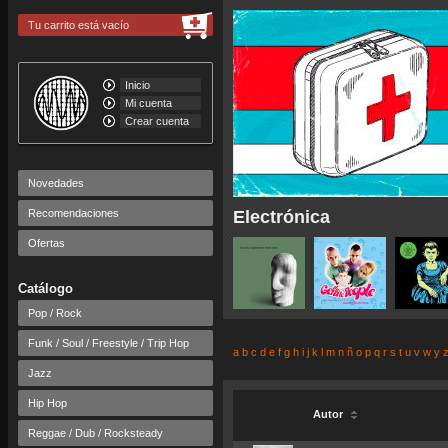
Tu carrito está vacío
Inicio
Mi cuenta
Crear cuenta
Novedades
Recomendaciones
Electrónica
Ofertas
Catálogo
Pop / Rock
Funk / Soul / Freestyle / Trip Hop
a
b
c
d
e
f
g
h
i
j
k
l
m
n
ñ
o
p
q
r
s
t
u
v
w
y
Jazz
Hip Hop
Autor
Reggae / Dub / Rocksteady