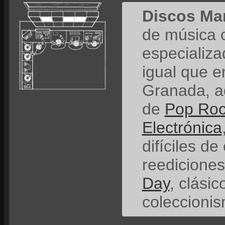
Discos Ma
de música 
especializ
igual que e
Granada, a
de
Pop Ro
Electrónica
difíciles de
reedicione
Day
, clási
coleccionis