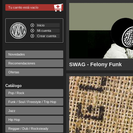
Tu carrito está vacío
Inicio
Mi cuenta
Crear cuenta
Novedades
Recomendaciones
SWAG - Felony Funk
Ofertas
Catálogo
Pop / Rock
Funk / Soul / Freestyle / Trip Hop
Jazz
Hip Hop
Reggae / Dub / Rocksteady