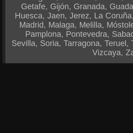
Getafe, Gijón, Granada, Guadal
Huesca, Jaen, Jerez, La Coruña,
Madrid, Malaga, Melilla, Móstol
Pamplona, Pontevedra, Sabad
Sevilla, Soria, Tarragona, Teruel, 
Vizcaya, Z