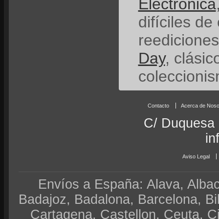
Electrónica
difíciles de
reedicione
Day
, clási
coleccionis
Contacto
Acerca de Noso
C/ Duquesa 
in
Aviso Legal
Envíos a España: Alava, Albace
Badajoz, Badalona, Barcelona, Bi
Cartagena, Castellon, Ceuta, 