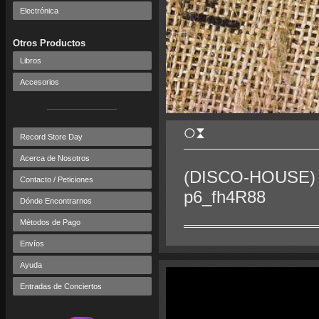
Electrónica
Otros Productos
Libros
Accesorios
Record Store Day
Acerca de Nosotros
(DISCO-HOUSE) h
Contacto / Peticiones
p6_fh4R88
Dónde Encontrarnos
Métodos de Pago
Envíos
Ayuda
Entradas de Conciertos