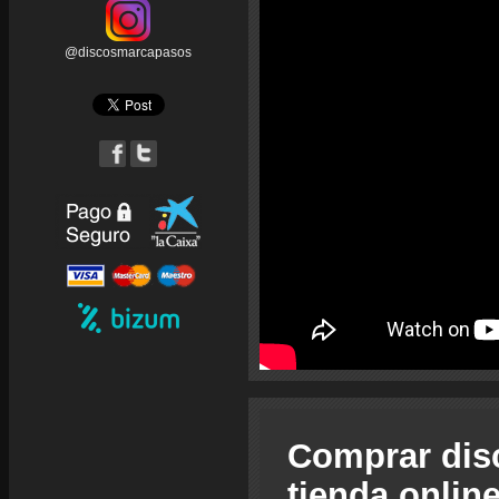
@discosmarcapasos
Comprar dis
tienda onlin