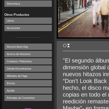
Electrónica
Otros Productos
Libros
Accesorios
Record Store Day
Acerca de Nosotros
"El segundo álbum
Contacto / Peticiones
dimensión global 
Dónde Encontrarnos
nuevos hitazos in
Métodos de Pago
“Don’t Look Back
Envíos
hecho, el disco m
Ayuda
copias en todo el
Entradas de Conciertos
reedición remaster
Maybe”- en format