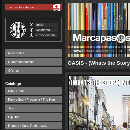
Tu carrito está vacío
Inicio
Mi cuenta
Crear cuenta
Novedades
Recomendaciones
OASIS - (Whats the Story
Ofertas
Catálogo
Pop / Rock
Funk / Soul / Freestyle / Trip Hop
Jazz
Hip Hop
Reggae / Dub / Rocksteady