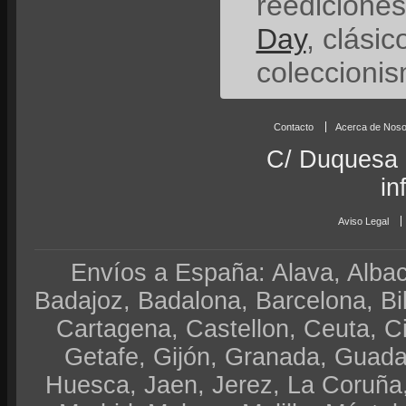
reedicione
Day
, clási
coleccionis
Contacto
Acerca de Noso
C/ Duquesa 
in
Aviso Legal
Envíos a España: Alava, Albace
Badajoz, Badalona, Barcelona, Bi
Cartagena, Castellon, Ceuta, 
Getafe, Gijón, Granada, Guadal
Huesca, Jaen, Jerez, La Coruña,