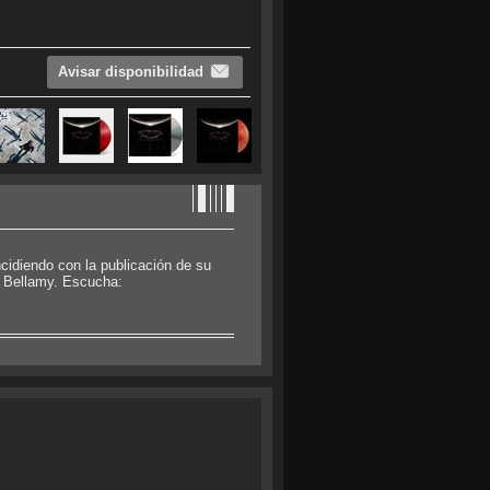
Avisar disponibilidad
cidiendo con la publicación de su
t Bellamy. Escucha: