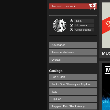
Tu carrito está vacío
Inicio
Mi cuenta
Crear cuenta
Novedades
Recomendaciones
MUS
Ofertas
Catálogo
Pop / Rock
Funk / Soul / Freestyle / Trip Hop
Jazz
Hip Hop
Reggae / Dub / Rocksteady