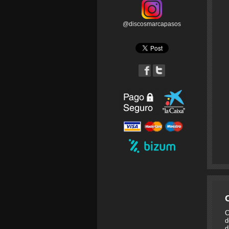
@discosmarcapasos
C
d
d