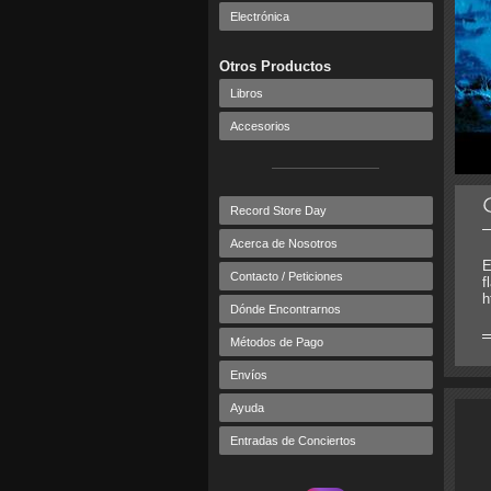
Electrónica
Otros Productos
Libros
Accesorios
Record Store Day
Acerca de Nosotros
E
Contacto / Peticiones
f
h
Dónde Encontrarnos
Métodos de Pago
Envíos
Ayuda
Entradas de Conciertos