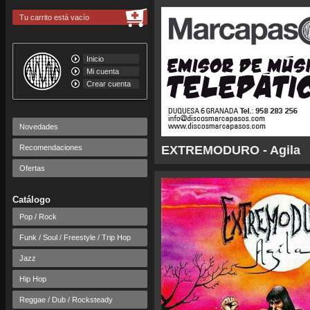
Tu carrito está vacío
Inicio
Mi cuenta
Crear cuenta
Novedades
Recomendaciones
EXTREMODURO - Agila
Ofertas
Catálogo
Pop / Rock
Funk / Soul / Freestyle / Trip Hop
Jazz
Hip Hop
Reggae / Dub / Rocksteady