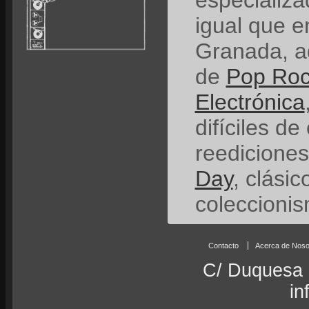
especializ
igual que e
Granada, a
de
Pop Ro
Electrónica
difíciles de
reedicione
Day
, clási
coleccionis
Contacto
Acerca de Noso
C/ Duquesa 
in