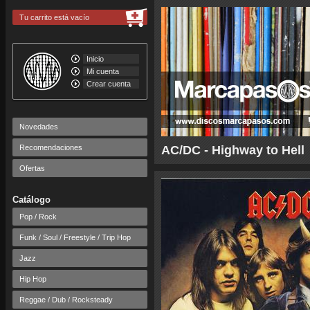
Tu carrito está vacío
Inicio
Mi cuenta
Crear cuenta
Novedades
Recomendaciones
AC/DC - Highway to Hell
Ofertas
Catálogo
Pop / Rock
Funk / Soul / Freestyle / Trip Hop
Jazz
Hip Hop
Reggae / Dub / Rocksteady