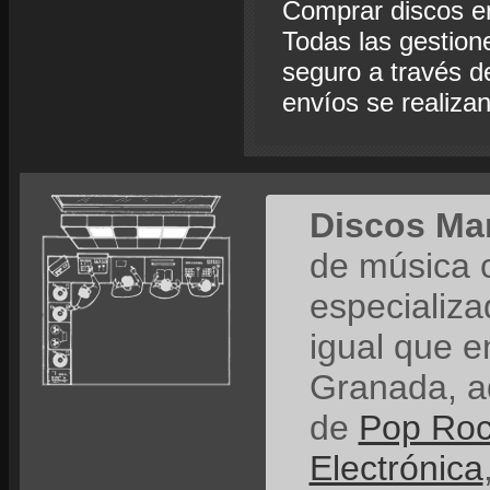
Comprar discos e
Todas las gestion
seguro a través de
envíos se realiza
Discos Ma
de música 
especializ
igual que e
Granada, a
de
Pop Ro
Electrónica