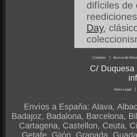
difíciles de
reedicione
Day
, clási
coleccionis
Contacto
Acerca de Noso
C/ Duquesa 
in
Aviso Legal
Envíos a España: Alava, Albace
Badajoz, Badalona, Barcelona, Bi
Cartagena, Castellon, Ceuta, 
Getafe, Gijón, Granada, Guadal