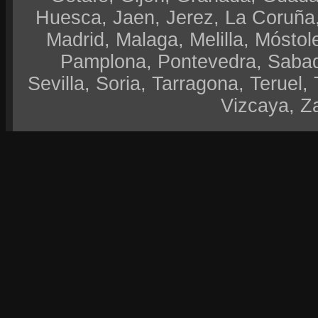
Huesca, Jaen, Jerez, La Coruña,
Madrid, Malaga, Melilla, Móstol
Pamplona, Pontevedra, Sabad
Sevilla, Soria, Tarragona, Teruel, 
Vizcaya, Z