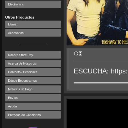
Electrónica
Otros Productos
Libros
Accesorios
Record Store Day
Acerca de Nosotros
ESCUCHA: https
Contacto / Peticiones
Dónde Encontrarnos
Métodos de Pago
Envíos
Ayuda
Entradas de Conciertos