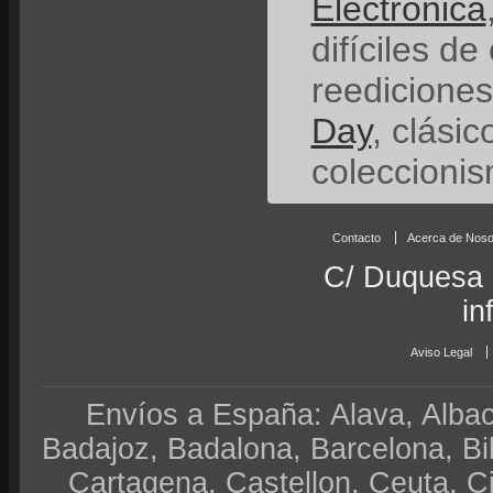
Electrónica
difíciles de
reedicione
Day
, clási
coleccionis
Contacto
Acerca de Noso
C/ Duquesa 
in
Aviso Legal
Envíos a España: Alava, Albace
Badajoz, Badalona, Barcelona, Bi
Cartagena, Castellon, Ceuta, 