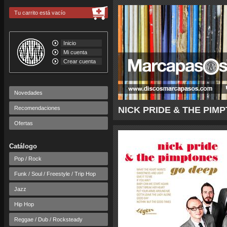
Tu carrito está vacío
Inicio
Mi cuenta
Crear cuenta
Novedades
Recomendaciones
NICK PRIDE & THE PIMP
Ofertas
Catálogo
Pop / Rock
Funk / Soul / Freestyle / Trip Hop
Jazz
Hip Hop
Reggae / Dub / Rocksteady