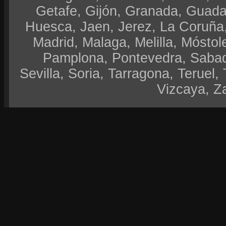
Getafe, Gijón, Granada, Guadal
Huesca, Jaen, Jerez, La Coruña,
Madrid, Malaga, Melilla, Móstol
Pamplona, Pontevedra, Sabad
Sevilla, Soria, Tarragona, Teruel, 
Vizcaya, Z