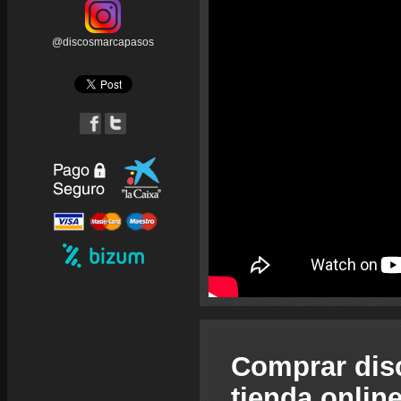
@discosmarcapasos
Comprar dis
tienda onlin