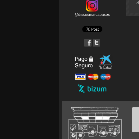
d
@discosmarcapasos