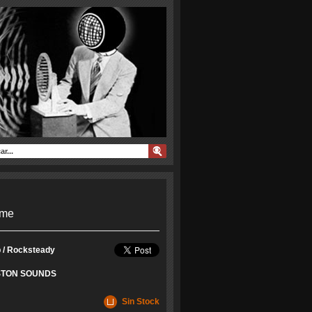
ime
 / Rocksteady
STON SOUNDS
Sin Stock