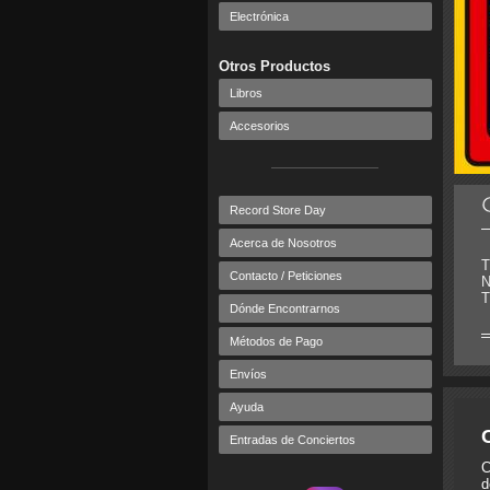
Electrónica
Otros Productos
Libros
Accesorios
Record Store Day
Acerca de Nosotros
T
Contacto / Peticiones
N
T
Dónde Encontrarnos
Métodos de Pago
Envíos
Ayuda
Entradas de Conciertos
C
d