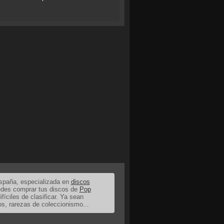
España, especializada en
discos
uedes comprar tus discos de
Pop
ifíciles de clasificar. Ya sean
os, rarezas de coleccionismo...