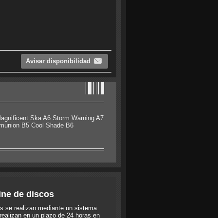
Avisar disponibilidad
Magnificent Ska A6 Storm Warning A7
mmunion B5 Cool Shade B6
ine de discos
s se realizan mediante un sistema
realizan en un plazo de 24 horas en