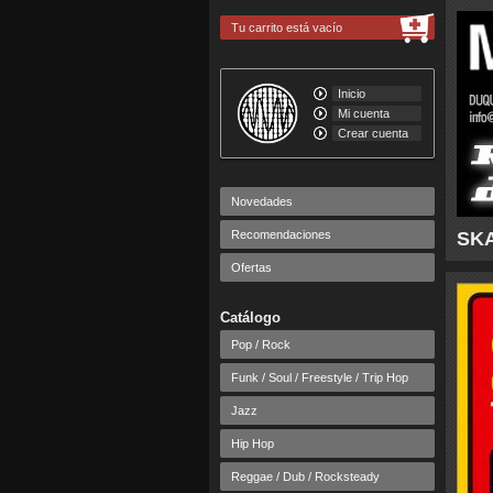
Tu carrito está vacío
Inicio
Mi cuenta
Crear cuenta
Novedades
Recomendaciones
SKA
Ofertas
Catálogo
Pop / Rock
Funk / Soul / Freestyle / Trip Hop
Jazz
Hip Hop
Reggae / Dub / Rocksteady