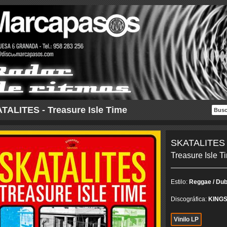
TALITES - Treasure Isle Time
SKATALITES
Treasure Isle T
Estilo:
Reggae / Dub
Discográfica:
KING
Vinilo LP