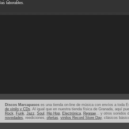
ías laborables.
Discos Marcapasos
es una tienda on-line de música con envíos a toda 
de vinilo y CDs
. Al igual que en nuestra tienda física de Granada, aquí p
Rock
,
Funk
,
Jazz
,
Soul
,
Hip Hop
,
Electrónica
,
Reggae
... y otros sonidos d
novedades
, reediciones,
ofertas
,
vinilos Record Store Day
, clásicos básic