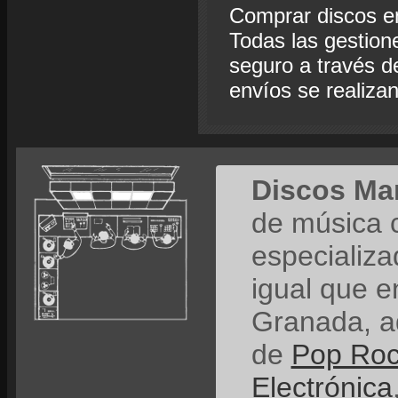
Comprar discos e
Todas las gestion
seguro a través de
envíos se realiza
Discos Ma
de música 
especializ
igual que e
Granada, a
de
Pop Ro
Electrónica