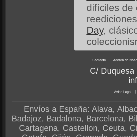
difíciles de
reedicione
Day
, clási
coleccionis
Contacto
Acerca de Noso
C/ Duquesa 
in
Aviso Legal
Envíos a España: Alava, Albace
Badajoz, Badalona, Barcelona, Bi
Cartagena, Castellon, Ceuta, 