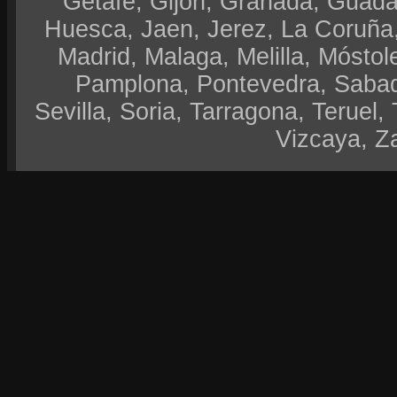
Getafe, Gijón, Granada, Guadal
Huesca, Jaen, Jerez, La Coruña,
Madrid, Malaga, Melilla, Móstol
Pamplona, Pontevedra, Sabad
Sevilla, Soria, Tarragona, Teruel, 
Vizcaya, Z