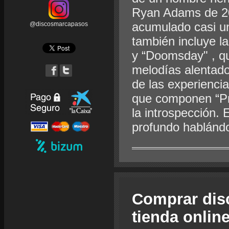
Ryan Adams de 2
acumulado casi un
@discosmarcapasos
también incluye l
y “Doomsday" , qu
melodías alentad
de las experienci
que componen “Pris
la introspección.
profundo hablánd
Comprar dis
tienda onlin