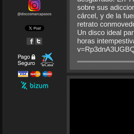
sobre sus adiccio
cárcel, y de la fu
@discosmarcapasos
retrato conmovedo
Un disco ideal pa
horas intempesti
v=Rp3dnA3UGB