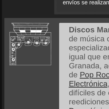
envíos se realiza
Discos Ma
de música 
especializ
igual que e
Granada, a
de
Pop Ro
Electrónica
difíciles de
reedicione