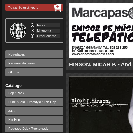
Tu carrito está vacío
Inicio
Mi cuenta
Crear cuenta
Novedades
Recomendaciones
HINSON, MICAH P. - And 
Ofertas
Catálogo
Pop / Rock
Funk / Soul / Freestyle / Trip Hop
Jazz
Hip Hop
Reggae / Dub / Rocksteady