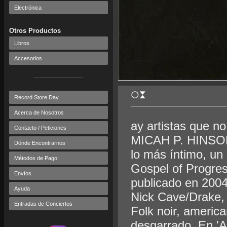
Electrónica
Otros Productos
Libros
Accesorios
Record Store Day
Acerca de Nosotros
ay artistas que n
Contacto / Peticiones
MICAH P. HINSON.
Dónde Encontrarnos
lo más íntimo, un
Métodos de Pago
Gospel of Progres
Envíos
publicado en 2004
Ayuda
Nick Cave/Drake,
Entradas de Conciertos
Folk noir, americ
desgarrado. En 'A