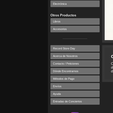
Electrónica
Otros Productos
Libros
Accesorios
Record Store Day
Acerca de Nosotros
C
Contacto / Peticiones
d
d
Dónde Encontrarnos
Métodos de Pago
Envíos
Ayuda
Entradas de Conciertos