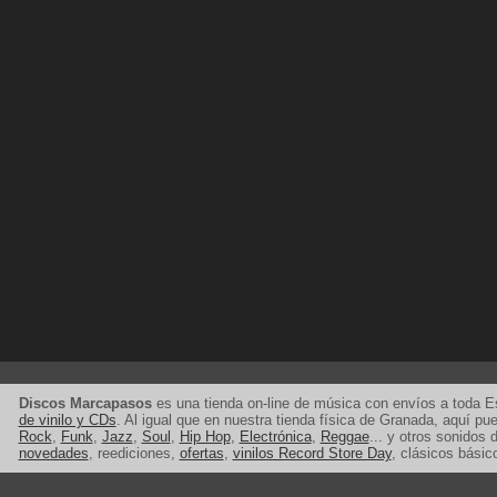
Discos Marcapasos
es una tienda on-line de música con envíos a toda 
de vinilo y CDs
. Al igual que en nuestra tienda física de Granada, aquí p
Rock
,
Funk
,
Jazz
,
Soul
,
Hip Hop
,
Electrónica
,
Reggae
... y otros sonidos d
novedades
, reediciones,
ofertas
,
vinilos Record Store Day
, clásicos básic