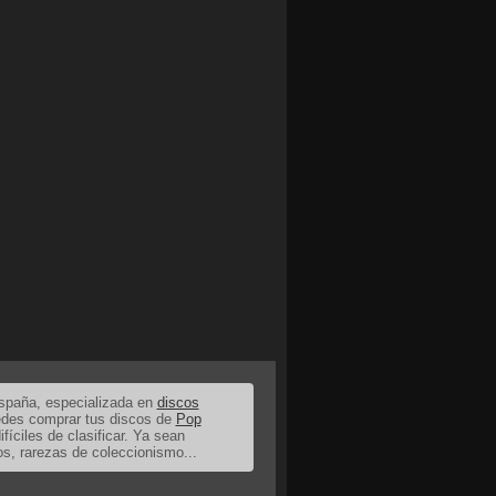
España, especializada en
discos
uedes comprar tus discos de
Pop
ifíciles de clasificar. Ya sean
os, rarezas de coleccionismo...