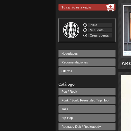
Tu carrito está vacío
Inicio
Mi cuenta
Crear cuenta
Novedades
Recomendaciones
AKO
Ofertas
Catálogo
Pop / Rock
Funk / Soul / Freestyle / Trip Hop
Jazz
Hip Hop
Reggae / Dub / Rocksteady