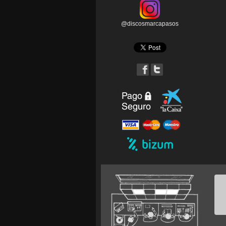
@discosmarcapasos