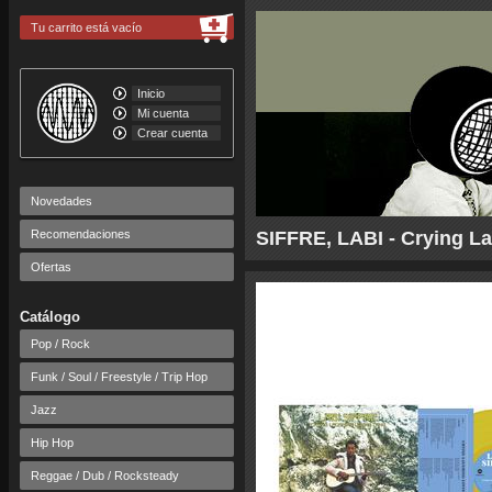
Tu carrito está vacío
Inicio
Mi cuenta
Crear cuenta
Novedades
Recomendaciones
SIFFRE, LABI - Crying La
Ofertas
Catálogo
Pop / Rock
Funk / Soul / Freestyle / Trip Hop
Jazz
Hip Hop
Reggae / Dub / Rocksteady