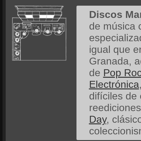
Discos Ma
de música 
especializ
igual que e
Granada, a
de
Pop Ro
Electrónica
difíciles de
reedicione
Day
, clási
coleccionis