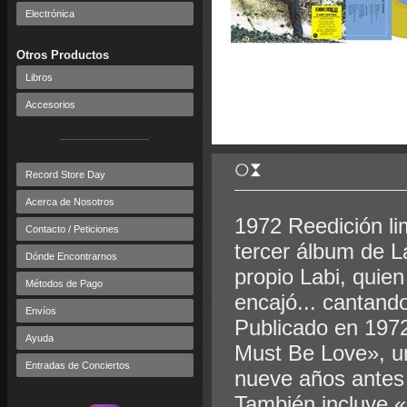
Electrónica
Otros Productos
Libros
Accesorios
Record Store Day
Acerca de Nosotros
1972 Reedición li
Contacto / Peticiones
tercer álbum de La
Dónde Encontrarnos
propio Labi, quien
Métodos de Pago
encajó... cantand
Envíos
Publicado en 1972,
Ayuda
Must Be Love», un
Entradas de Conciertos
nueve años antes 
También incluye 