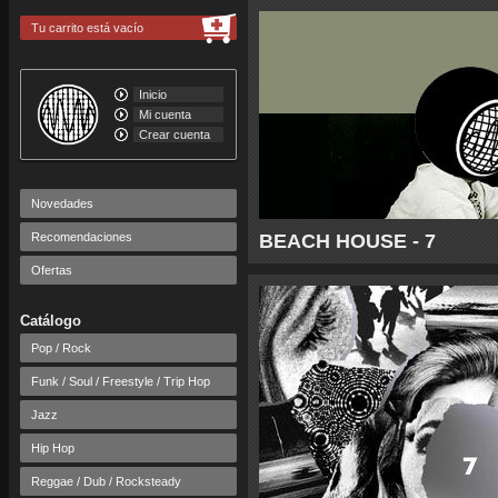
Tu carrito está vacío
Inicio
Mi cuenta
Crear cuenta
Novedades
Recomendaciones
BEACH HOUSE - 7
Ofertas
Catálogo
Pop / Rock
Funk / Soul / Freestyle / Trip Hop
Jazz
Hip Hop
Reggae / Dub / Rocksteady