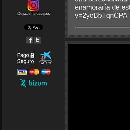
enamoraría de es
v=2yoBbTqnCPA
@discosmarcapasos