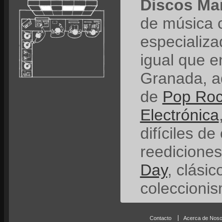
Discos Ma
de música 
especializ
igual que e
Granada, a
de
Pop Ro
Electrónica
difíciles de
reedicione
Day
, clási
coleccionis
Contacto
Acerca de Noso