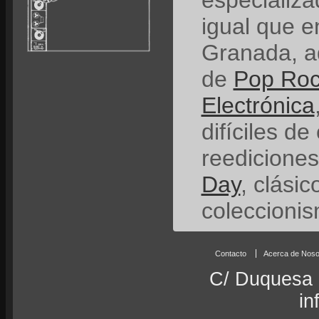
especializ
igual que e
Granada, a
de
Pop Ro
Electrónica
difíciles de
reedicione
Day
, clási
coleccionis
Contacto
Acerca de Noso
C/ Duquesa 
in