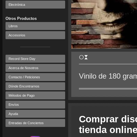
Electrónica
Otros Productos
Libros
Accesorios
Record Store Day
Acerca de Nosotros
Vinilo de 180 gra
Contacto / Peticiones
Dónde Encontrarnos
Métodos de Pago
Envíos
Ayuda
Comprar dis
Entradas de Conciertos
tienda onlin