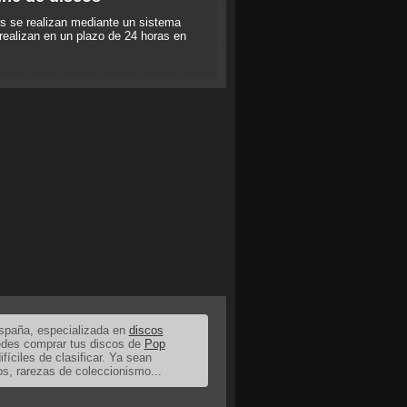
s se realizan mediante un sistema
realizan en un plazo de 24 horas en
España, especializada en
discos
uedes comprar tus discos de
Pop
ifíciles de clasificar. Ya sean
os, rarezas de coleccionismo...