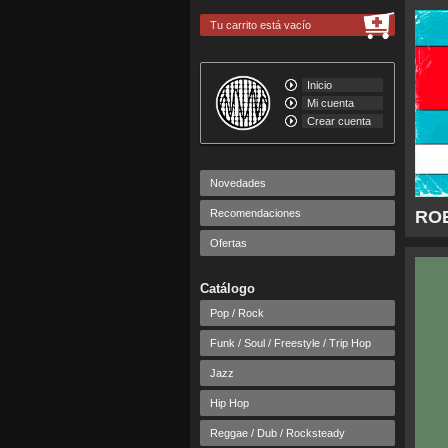
Tu carrito está vacío
Inicio
Mi cuenta
Crear cuenta
Novedades
Recomendaciones
ROE
Ofertas
Catálogo
Pop / Rock
Funk / Soul / Freestyle / Trip Hop
Jazz
Hip Hop
Reggae / Dub / Rocksteady