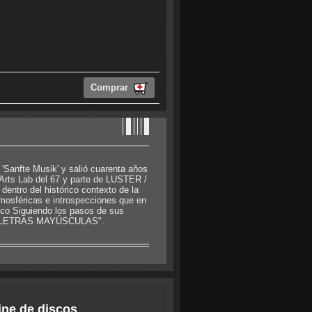
Comprar
 'Sanfte Musik' y salió cuarenta años
 Arts Lab del 67 y parte de LUSTER /
ntro del histórico contexto de la
osféricas e introspecciones que en
sco Siguiendo los pasos de sus
 en LETRAS MAYÚSCULAS".
ine de discos