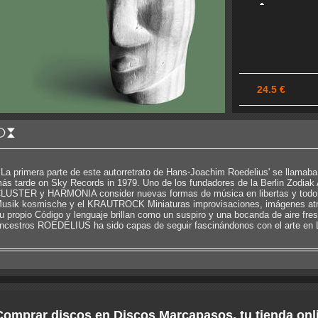
24.5 €
 La primera parte de este autorretrato de Hans-Joachim Roedelius' se llamaba
ás tarde on Sky Records in 1979. Uno de los fundadores de la Berlin Zodiak
LUSTER y HARMONIA consider nuevas formas de música en libertas y todo de
usik kosmische y el KRAUTROCK Miniaturas improvisaciones, imágenes atm
u propio Código y lenguaje brillan como un suspiro y una bocanda de aire fre
ncestros ROEDELIUS ha sido capas de seguir fascinándonos con el arte
Comprar discos en Discos Marcapasos, tu tienda onl