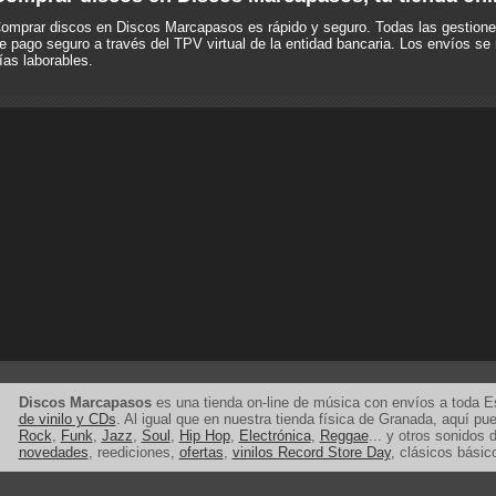
omprar discos en Discos Marcapasos es rápido y seguro. Todas las gestione
e pago seguro a través del TPV virtual de la entidad bancaria. Los envíos se 
ías laborables.
Discos Marcapasos
es una tienda on-line de música con envíos a toda 
de vinilo y CDs
. Al igual que en nuestra tienda física de Granada, aquí p
Rock
,
Funk
,
Jazz
,
Soul
,
Hip Hop
,
Electrónica
,
Reggae
... y otros sonidos d
novedades
, reediciones,
ofertas
,
vinilos Record Store Day
, clásicos básic