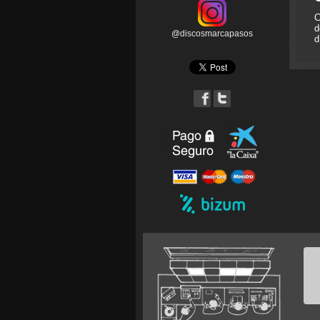
C
d
@discosmarcapasos
d