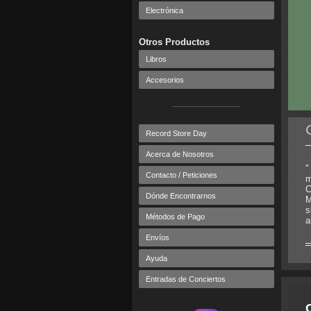
Electrónica
Otros Productos
Libros
Accesorios
Record Store Day
Acerca de Nosotros
"
Contacto / Peticiones
m
C
Dónde Encontrarnos
M
s
Métodos de Pago
a
Envíos
Ayuda
Entradas de Conciertos