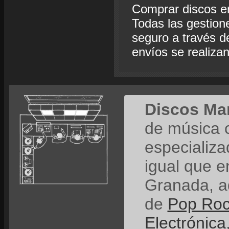
Comprar discos e
Todas las gestion
seguro a través de
envíos se realiza
Discos Ma
de música 
especializ
igual que e
Granada, a
de
Pop Ro
Electrónica