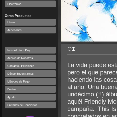
Electrónica
Otros Productos
Libros
Accesorios
Record Store Day
Acerca de Nosotros
La vida puede est
Contacto / Peticiones
pero el que parec
Dónde Encontrarnos
haciendo las cosa
Métodos de Pago
al año. Una buena
Envíos
undécimo (¡!) álb
Ayuda
aquél Friendly Mo
Entradas de Conciertos
campaña. 'This Is 
concretados en ap