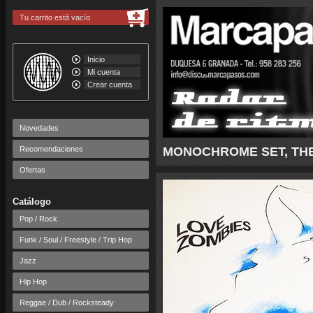
Tu carrito está vacío
Inicio
Mi cuenta
Crear cuenta
Novedades
Recomendaciones
MONOCHROME SET, THE 
Ofertas
Catálogo
Pop / Rock
Funk / Soul / Freestyle / Trip Hop
Jazz
Hip Hop
Reggae / Dub / Rocksteady