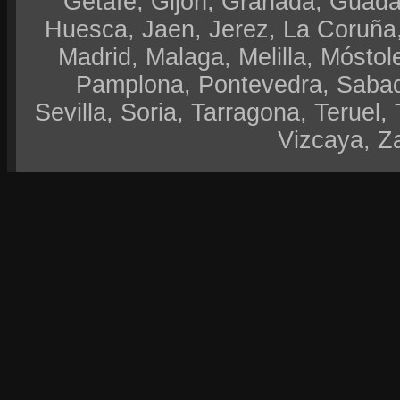
Getafe, Gijón, Granada, Guadal
Huesca, Jaen, Jerez, La Coruña,
Madrid, Malaga, Melilla, Móstol
Pamplona, Pontevedra, Sabad
Sevilla, Soria, Tarragona, Teruel, 
Vizcaya, Z