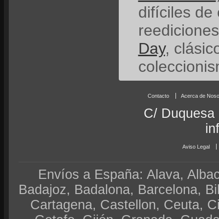
difíciles de
reedicione
Day
, clási
coleccionis
Contacto
Acerca de Noso
C/ Duquesa 
in
Aviso Legal
Envíos a España: Alava, Albace
Badajoz, Badalona, Barcelona, Bi
Cartagena, Castellon, Ceuta, 