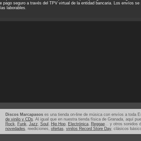
e pago seguro a través del TPV virtual de la entidad bancaria. Los envíos se 
ías laborables.
Discos Marcapasos
es una tienda on-line de música con envíos a toda 
de vinilo y CDs
. Al igual que en nuestra tienda física de Granada, aquí p
Rock
,
Funk
,
Jazz
,
Soul
,
Hip Hop
,
Electrónica
,
Reggae
... y otros sonidos d
novedades
, reediciones,
ofertas
,
vinilos Record Store Day
, clásicos básic