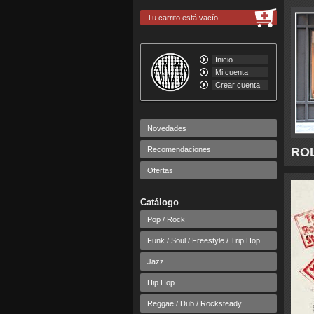
Tu carrito está vacío
Inicio
Mi cuenta
Crear cuenta
Novedades
Recomendaciones
ROL
Ofertas
Catálogo
Pop / Rock
Funk / Soul / Freestyle / Trip Hop
Jazz
Hip Hop
Reggae / Dub / Rocksteady