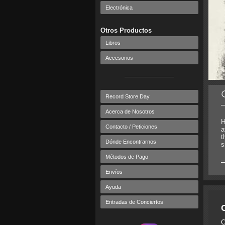
Electrónica
Otros Productos
Libros
Accesorios
Record Store Day
Acerca de Nosotros
H
Contacto / Peticiones
a
t
Dónde Encontrarnos
s
Métodos de Pago
Envíos
Ayuda
Entradas de Conciertos
C