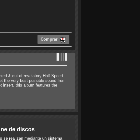
Comprar
red & cut at revelatory Half-Speed
get the very best possible sound from
 insert, this album features the
ine de discos
s se realizan mediante un sistema