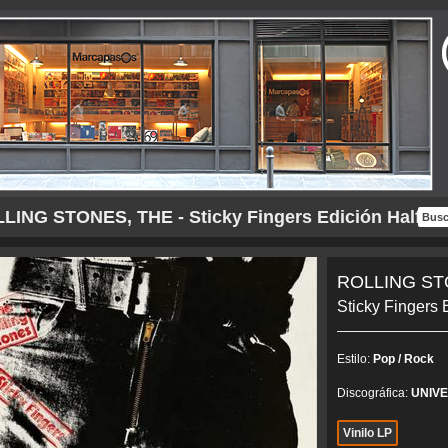
LING STONES, THE - Sticky Fingers Edición Half Sp
ROLLING ST
Sticky Fingers 
Estilo:
Pop / Rock
Discográfica:
UNIV
Vinilo LP