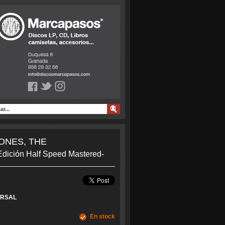
eed M...
ONES, THE
Edición Half Speed Mastered-
ERSAL
En stock