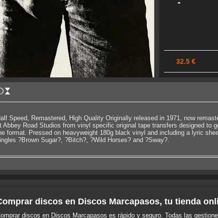
32.5 €
alf Speed, Remastered, High Quality Originally released in 1971, now remaste
t Abbey Road Studios from vinyl specific original tape transfers designed to 
he format. Pressed on heavyweight 180g black vinyl and including a lyric sheet
ingles ?Brown Sugar?, ?Bitch?, ?Wild Horses? and ?Sway?.
Comprar discos en Discos Marcapasos, tu tienda onl
omprar discos en Discos Marcapasos es rápido y seguro. Todas las gestione