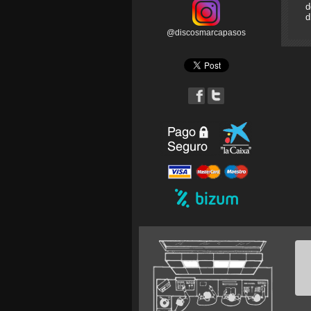
d
d
@discosmarcapasos