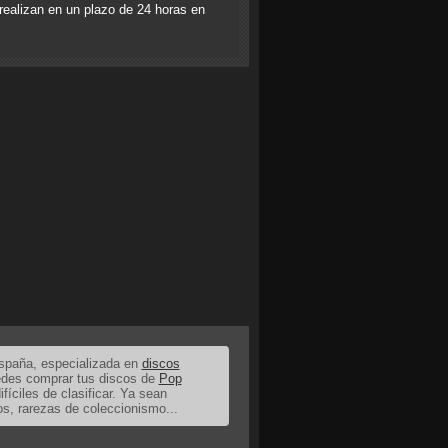
realizan en un plazo de 24 horas en
España, especializada en
discos
uedes comprar tus discos de
Pop
ifíciles de clasificar. Ya sean
os, rarezas de coleccionismo...