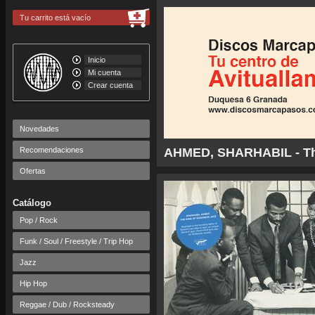
Tu carrito está vacío
Inicio
Mi cuenta
Crear cuenta
Novedades
Recomendaciones
AHMED, SHARHABIL - The
Ofertas
Catálogo
Pop / Rock
Funk / Soul / Freestyle / Trip Hop
Jazz
Hip Hop
Reggae / Dub / Rocksteady