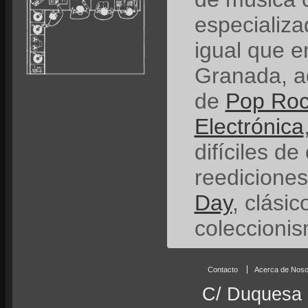
especializ
igual que e
Granada, a
de
Pop Ro
Electrónica
difíciles de
reedicione
Day
, clási
coleccionis
Contacto
Acerca de Noso
C/ Duquesa 