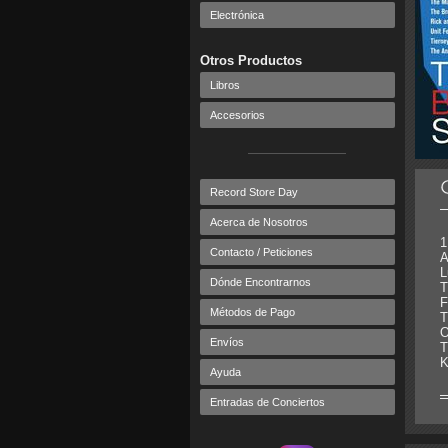
Electrónica
Otros Productos
Libros
Accesorios
Record Store Day
Acerca de Nosotros
1
Contacto / Peticiones
A
L
Dónde Encontrarnos
T
F
Métodos de Pago
T
O
Envíos
T
K
Ayuda
Entradas de Conciertos