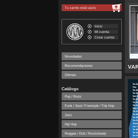
Tu carrito está vacío
Inicio
Mi cuenta
Crear cuenta
Novedades
Recomendaciones
VAR
Ofertas
Catálogo
Pop / Rock
Funk / Soul / Freestyle / Trip Hop
Jazz
Hip Hop
Reggae / Dub / Rocksteady