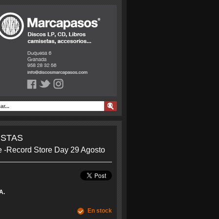
9...
ISTAS
 -Record Store Day 29 Agosto
A.
En stock