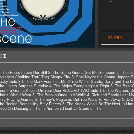
31.95 €
. The Poets I Love Her Still 2. The Game Gonna Get Me Someone 3. Thee E
vengers (Walking Thru’ The) Sleepy City 5. Shel Naylor It’s Gonna Happen 
ucky Side 2 1. The Mark Four Hurt Me If You Will 2. Sandra Barry and The 
he Luvers Surprise Surprise 4. The Mojos Everything’s Al’Right 5. The Beat
our I’m Gonna Knock On Your Door RECORD TWO Side 1 1. The Warriors Do
hat’s What I Want 3. The Brooks Once In A While 4. Rick and Sandy Lost My 
nly Playing Games 6. Tierney’s Fugitives Did You Want To Run Away Side 2
he Rockin’ Berries Itty Bitty Pieces 3. The Knack Who’ll Be The Next In Lin
eep On Dancing 5. The Hi-Numbers Heart Of Stone 6. The