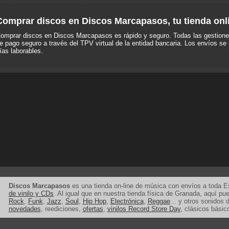
Comprar discos en Discos Marcapasos, tu tienda onl
omprar discos en Discos Marcapasos es rápido y seguro. Todas las gestione
e pago seguro a través del TPV virtual de la entidad bancaria. Los envíos se 
ías laborables.
Discos Marcapasos
es una tienda on-line de música con envíos a toda 
de vinilo y CDs
. Al igual que en nuestra tienda física de Granada, aquí p
Rock
,
Funk
,
Jazz
,
Soul
,
Hip Hop
,
Electrónica
,
Reggae
... y otros sonidos d
novedades
, reediciones,
ofertas
,
vinilos Record Store Day
, clásicos básic