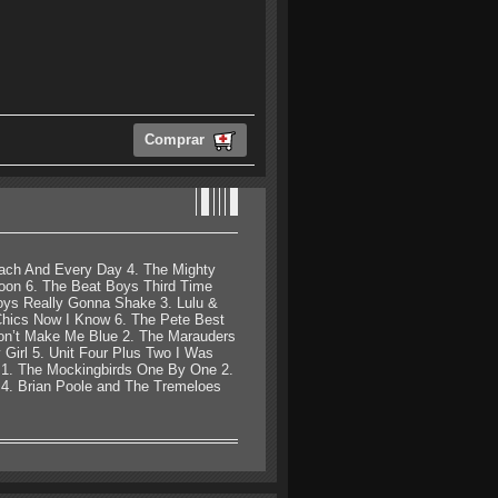
Comprar
ach And Every Day 4. The Mighty
Soon 6. The Beat Boys Third Time
Boys Really Gonna Shake 3. Lulu &
-Chics Now I Know 6. The Pete Best
n’t Make Me Blue 2. The Marauders
Girl 5. Unit Four Plus Two I Was
 1. The Mockingbirds One By One 2.
e 4. Brian Poole and The Tremeloes