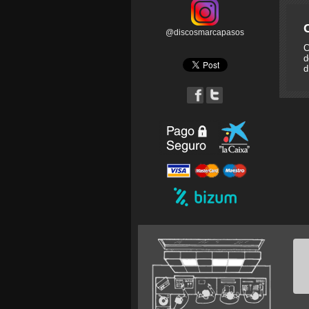
@discosmarcapasos
C
d
d