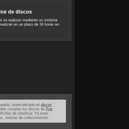
ine de discos
s se realizan mediante un sistema
realizan en un plazo de 24 horas en
España, especializada en
discos
uedes comprar tus discos de
Pop
ifíciles de clasificar. Ya sean
os, rarezas de coleccionismo...