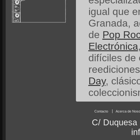
especializ
igual que e
Granada, a
de
Pop Ro
Electrónica
difíciles de
reedicione
Day
, clási
coleccionis
Contacto
Acerca de Noso
C/ Duquesa 
in