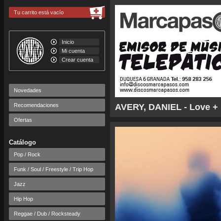
Tu carrito está vacío
Inicio
Mi cuenta
Crear cuenta
Novedades
Recomendaciones
AVERY, DANIEL - Love + 
Ofertas
Catálogo
Pop / Rock
Funk / Soul / Freestyle / Trip Hop
Jazz
Hip Hop
Reggae / Dub / Rocksteady