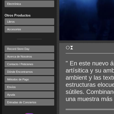
Electrónica
Otros Productos
Libros
Accesorios
Record Store Day
Acerca de Nosotros
" En este nuevo 
Contacto / Peticiones
artísitica y su a
Dónde Encontrarnos
ambient y las tex
Métodos de Pago
estructuras elocu
Envíos
sútiles. Combinan
Ayuda
una muestra más d
Entradas de Conciertos