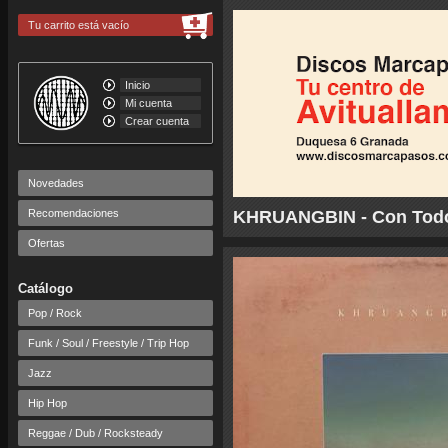
Tu carrito está vacío
Inicio
Mi cuenta
Crear cuenta
Novedades
Recomendaciones
KHRUANGBIN - Con Todo 
Ofertas
Catálogo
Pop / Rock
Funk / Soul / Freestyle / Trip Hop
Jazz
Hip Hop
Reggae / Dub / Rocksteady