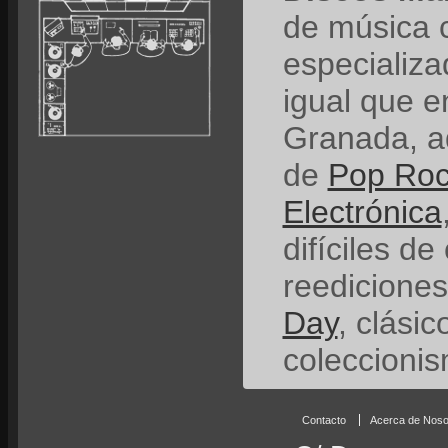
de música 
especializ
igual que e
Granada, a
de
Pop Ro
Electrónica
difíciles de
reedicione
Day
, clási
coleccionis
Contacto
Acerca de Noso