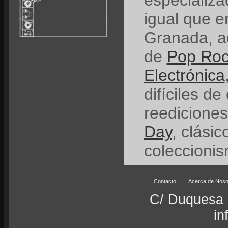
especializ
igual que e
Granada, a
de
Pop Ro
Electrónica
difíciles de
reedicione
Day
, clási
coleccionis
Contacto
Acerca de Noso
C/ Duquesa 
in