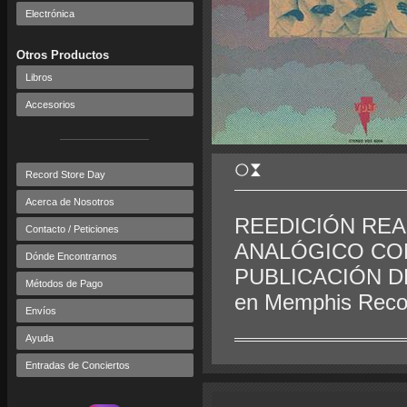
Electrónica
Otros Productos
Libros
Accesorios
Record Store Day
Acerca de Nosotros
REEDICIÓN REA
Contacto / Peticiones
ANALÓGICO CON
Dónde Encontrarnos
PUBLICACIÓN DEL
Métodos de Pago
en Memphis Recor
Envíos
Ayuda
Entradas de Conciertos