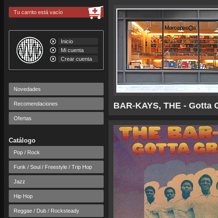
Tu carrito está vacío
Inicio
Mi cuenta
Crear cuenta
Novedades
Recomendaciones
BAR-KAYS, THE - Gotta G
Ofertas
Catálogo
Pop / Rock
Funk / Soul / Freestyle / Trip Hop
Jazz
Hip Hop
Reggae / Dub / Rocksteady