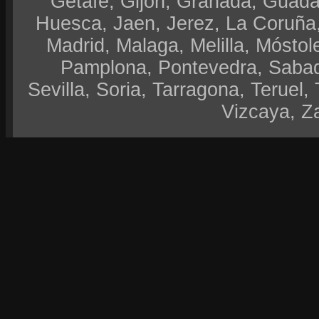
Getafe, Gijón, Granada, Guadal
Huesca, Jaen, Jerez, La Coruña,
Madrid, Malaga, Melilla, Móstol
Pamplona, Pontevedra, Sabad
Sevilla, Soria, Tarragona, Teruel, 
Vizcaya, Z