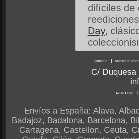
difíciles de
reedicione
Day
, clási
coleccionis
Contacto
Acerca de Noso
C/ Duquesa 
in
Aviso Legal
Envíos a España: Alava, Albace
Badajoz, Badalona, Barcelona, Bi
Cartagena, Castellon, Ceuta, 