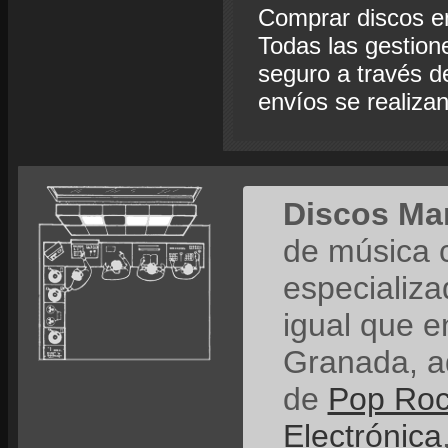
Comprar discos e
Todas las gestion
seguro a través de
envíos se realiza
Discos Ma
de música 
especializ
igual que e
Granada, a
de
Pop Ro
Electrónica