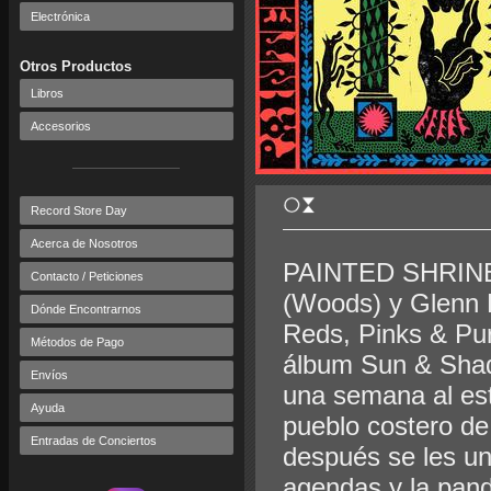
Electrónica
Otros Productos
Libros
Accesorios
Record Store Day
Acerca de Nosotros
PAINTED SHRINES 
Contacto / Peticiones
(Woods) y Glenn 
Dónde Encontrarnos
Reds, Pinks & Pur
Métodos de Pago
álbum Sun & Shad
Envíos
una semana al est
Ayuda
pueblo costero de
Entradas de Conciertos
después se les uni
agendas y la pand