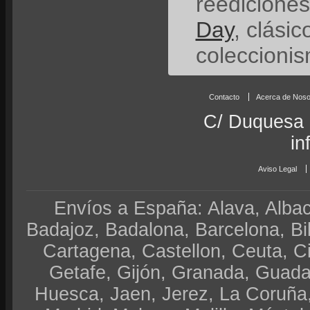
reedicione
Day
, clási
coleccionis
Contacto
Acerca de Noso
C/ Duquesa 
in
Aviso Legal
Envíos a España: Alava, Albace
Badajoz, Badalona, Barcelona, Bi
Cartagena, Castellon, Ceuta, 
Getafe, Gijón, Granada, Guadal
Huesca, Jaen, Jerez, La Coruña,