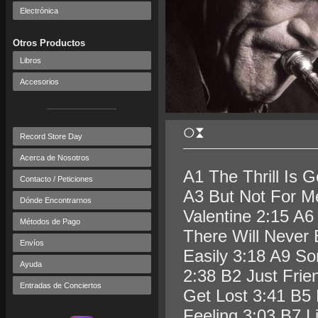
Electrónica
Otros Productos
Libros
Accesorios
Record Store Day
Acerca de Nosotros
A1 The Thrill Is 
Contacto / Peticiones
A3 But Not For M
Dónde Encontrarnos
Valentine 2:15 A6
Métodos de Pago
There Will Never 
Envíos
Easily 3:18 A9 S
Ayuda
2:38 B2 Just Fri
Entradas de Conciertos
Get Lost 3:41 B5
Feeling 3:03 B7 L