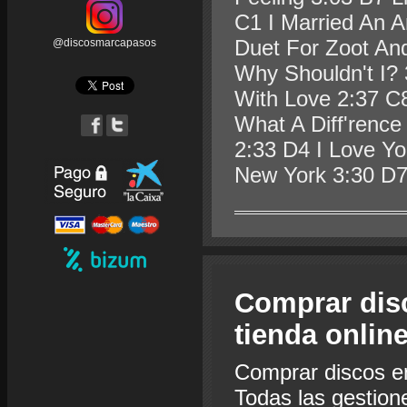
C1 I Married An A
Duet For Zoot An
@discosmarcapasos
Why Shouldn't I? 
With Love 2:37 C
What A Diff'renc
2:33 D4 I Love Yo
New York 3:30 D
Comprar dis
tienda onlin
Comprar discos e
Todas las gestion