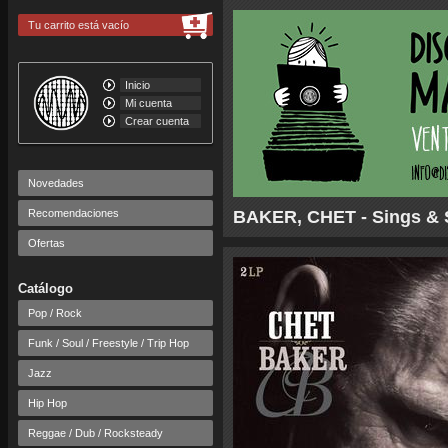
Tu carrito está vacío
Inicio
Mi cuenta
Crear cuenta
Novedades
Recomendaciones
BAKER, CHET - Sings & 
Ofertas
Catálogo
Pop / Rock
Funk / Soul / Freestyle / Trip Hop
Jazz
Hip Hop
Reggae / Dub / Rocksteady