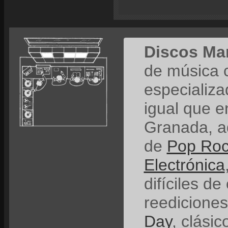
Discos Ma
de música 
especializ
igual que e
Granada, a
de
Pop Ro
Electrónica
difíciles de
reedicione
Day
, clási