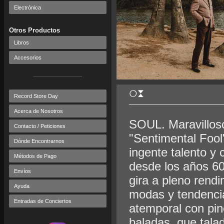
Electrónica
Otros Productos
Libros
Accesorios
Record Store Day
Acerca de Nosotros
SOUL. Maravillos
Contacto / Peticiones
"Sentimental Foo
Dónde Encontrarnos
ingente talento y 
Métodos de Pago
desde los años 60
Envíos
gira a pleno rendi
Ayuda
modas y tendencia
Entradas de Conciertos
atemporal con pin
baladas, que tala