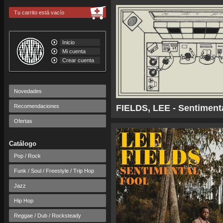
Tu carrito está vacío
Inicio
Mi cuenta
Crear cuenta
Novedades
Recomendaciones
FIELDS, LEE - Sentiment
Ofertas
Catálogo
Pop / Rock
Funk / Soul / Freestyle / Trip Hop
Jazz
Hip Hop
Reggae / Dub / Rocksteady