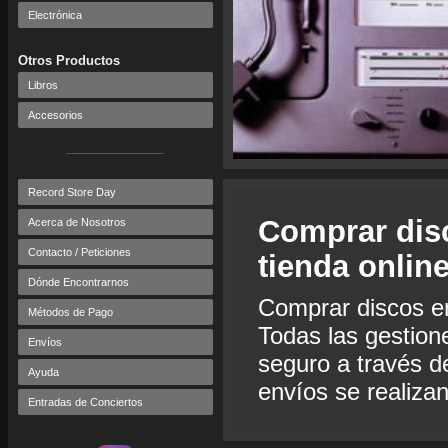
Electrónica
Otros Productos
Libros
Accesorios
Record Store Day
Comprar dis
Acerca de Nosotros
Contacto / Peticiones
tienda onlin
Dónde Encontrarnos
Comprar discos e
Métodos de Pago
Todas las gestion
Envíos
seguro a través de
Ayuda
envíos se realiza
Entradas de Conciertos