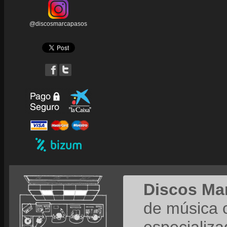
@discosmarcapasos
Discos Ma
de música 