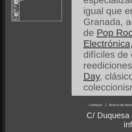
especializ
igual que e
Granada, a
de
Pop Ro
Electrónica
difíciles de
reedicione
Day
, clási
coleccionis
Contacto
Acerca de Noso
C/ Duquesa 
in