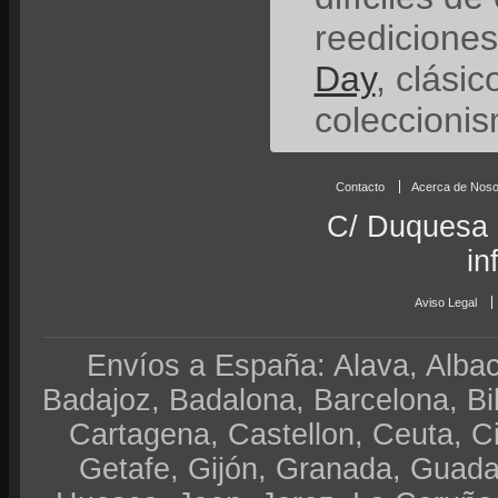
reedicione
Day
, clási
coleccionis
Contacto
Acerca de Noso
C/ Duquesa 
in
Aviso Legal
Envíos a España: Alava, Albace
Badajoz, Badalona, Barcelona, Bi
Cartagena, Castellon, Ceuta, 
Getafe, Gijón, Granada, Guadal