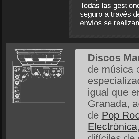
Todas las gestion
seguro a través de
envíos se realiza
Discos Ma
de música 
especializ
igual que e
Granada, a
de
Pop Ro
Electrónica
difíciles de