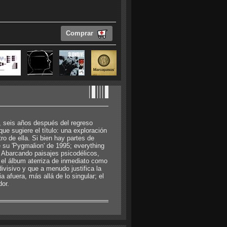
Comprar
e, seis años después del regreso
e sugiere el título: una exploración
ro de ella. Si bien hay partes de
e su 'Pygmalion' de 1995; everything
. Abarcando paisajes psicodélicos,
, el álbum aterriza de inmediato como
visivo y que a menudo justifica la
afuera, más allá de lo singular; el
or.