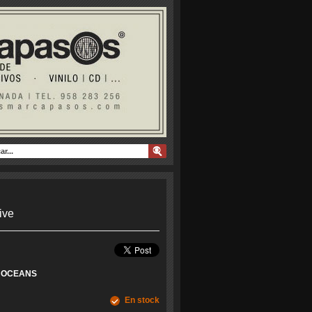
ive
 OCEANS
En stock