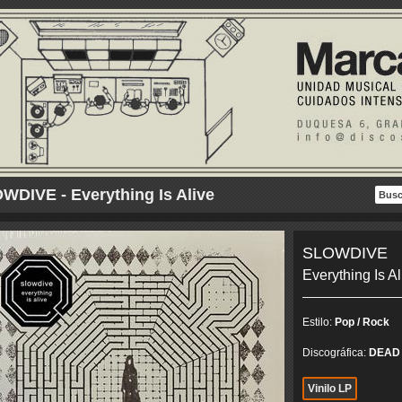
WDIVE - Everything Is Alive
SLOWDIVE
Everything Is Al
Estilo:
Pop / Rock
Discográfica:
DEAD
Vinilo LP