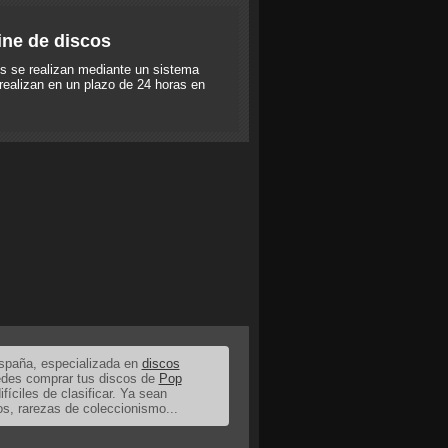
ine de discos
s se realizan mediante un sistema
realizan en un plazo de 24 horas en
España, especializada en
discos
uedes comprar tus discos de
Pop
ifíciles de clasificar. Ya sean
os, rarezas de coleccionismo...