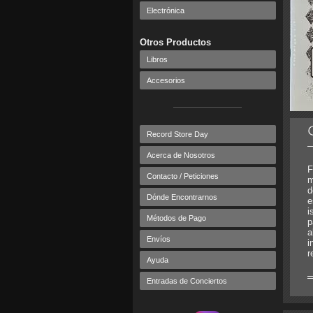
Electrónica
Otros Productos
Libros
Accesorios
Record Store Day
Acerca de Nosotros
F
Contacto / Peticiones
m
d
Dónde Encontrarnos
e
i
Métodos de Pago
p
a
Envíos
i
r
Ayuda
Entradas de Conciertos