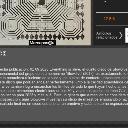
27.5 €
Artículos
relacionados
echa publicación: 01 09 2023 Everything is alive, el quinto disco de Slowdiv
onumental del grupo con su homónimo 'Slowdive' (2017), es exactamente lo qu
e la naturaleza reluciente de la vida y los puntos de contacto universales dent
ste disco que podrían encajar perfectamente junto a la calidad atmosférica d
s alive también logra ensanchar los límites de todo lo que hayan hecho antes
alpitantes elementos electrónicos de los 80 y viajes inspirados en John Cale
lgo hecho para 2023 y más allá. Para un género que a menudo se considera di
ntrospección, aquí Slowdive muestran su oficio de maestros empujándolo hacia 
esultado final es un disco que suena tan emotivo y catártico como esperanzad