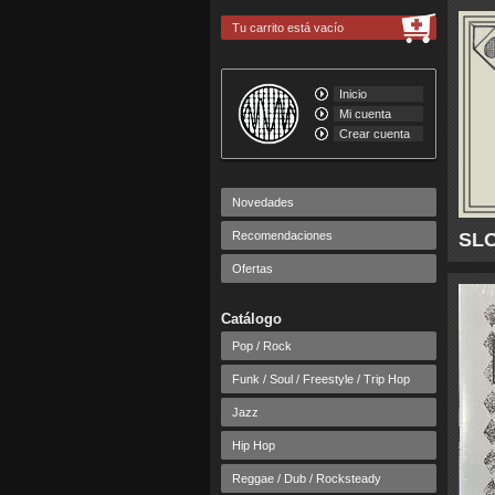
Tu carrito está vacío
Inicio
Mi cuenta
Crear cuenta
Novedades
Recomendaciones
SLO
Ofertas
Catálogo
Pop / Rock
Funk / Soul / Freestyle / Trip Hop
Jazz
Hip Hop
Reggae / Dub / Rocksteady