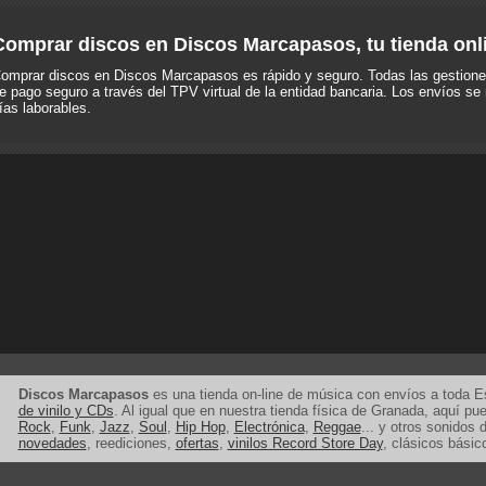
Comprar discos en Discos Marcapasos, tu tienda onl
omprar discos en Discos Marcapasos es rápido y seguro. Todas las gestione
e pago seguro a través del TPV virtual de la entidad bancaria. Los envíos se 
ías laborables.
Discos Marcapasos
es una tienda on-line de música con envíos a toda 
de vinilo y CDs
. Al igual que en nuestra tienda física de Granada, aquí p
Rock
,
Funk
,
Jazz
,
Soul
,
Hip Hop
,
Electrónica
,
Reggae
... y otros sonidos d
novedades
, reediciones,
ofertas
,
vinilos Record Store Day
, clásicos básic