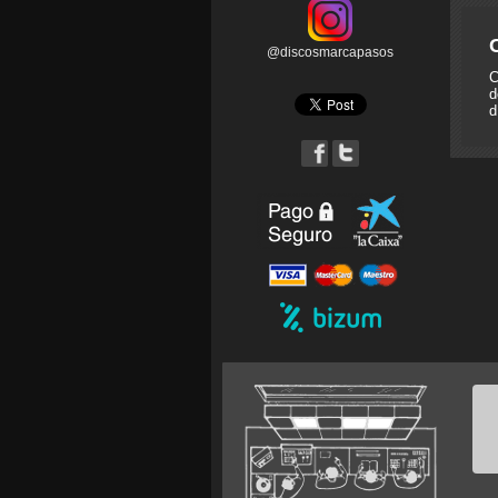
@discosmarcapasos
C
d
d