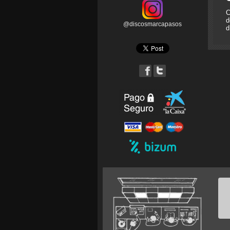
C
d
@discosmarcapasos
d