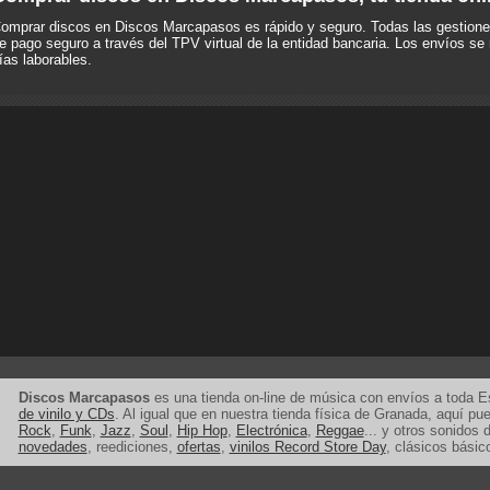
omprar discos en Discos Marcapasos es rápido y seguro. Todas las gestione
e pago seguro a través del TPV virtual de la entidad bancaria. Los envíos se 
ías laborables.
Discos Marcapasos
es una tienda on-line de música con envíos a toda 
de vinilo y CDs
. Al igual que en nuestra tienda física de Granada, aquí p
Rock
,
Funk
,
Jazz
,
Soul
,
Hip Hop
,
Electrónica
,
Reggae
... y otros sonidos d
novedades
, reediciones,
ofertas
,
vinilos Record Store Day
, clásicos básic