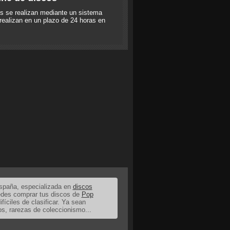
s se realizan mediante un sistema
realizan en un plazo de 24 horas en
España, especializada en
discos
uedes comprar tus discos de
Pop
ifíciles de clasificar. Ya sean
os, rarezas de coleccionismo...