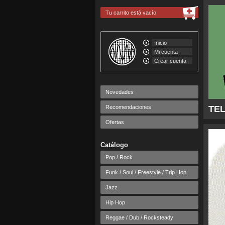
Tu carrito está vacío
Inicio
Mi cuenta
Crear cuenta
Novedades
Recomendaciones
TEL
Ofertas
Catálogo
Pop / Rock
Funk / Soul / Freestyle / Trip Hop
Jazz
Hip Hop
Reggae / Dub / Rocksteady