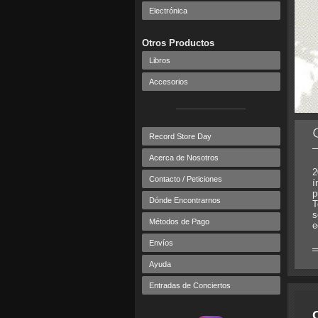
Electrónica
Otros Productos
Libros
Accesorios
Record Store Day
Acerca de Nosotros
2
Contacto / Peticiones
í
p
Dónde Encontrarnos
T
s
Métodos de Pago
e
Envíos
Ayuda
Entradas de Conciertos