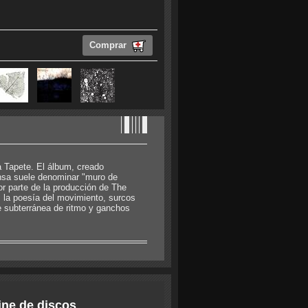
Comprar
 Tapete. El álbum, creado
ensa suele denominar "muro de
or parte de la producción de The
 la poesía del movimiento, surcos
te subterránea de ritmo y ganchos
ine de discos