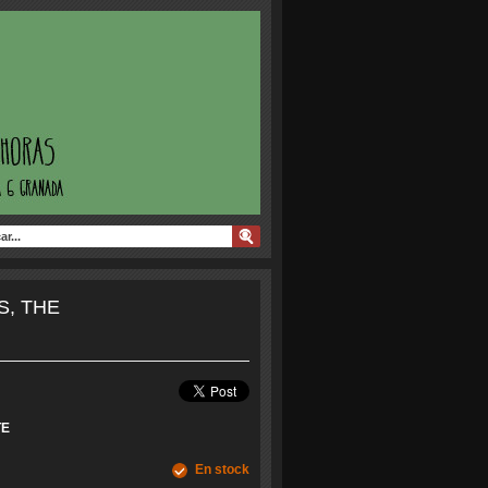
, THE
TE
En stock