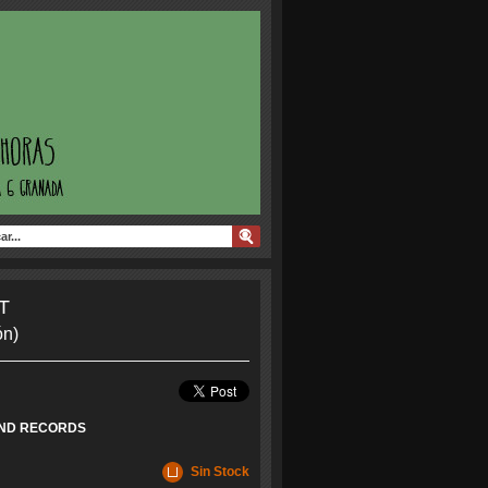
T
ón)
ND RECORDS
Sin Stock