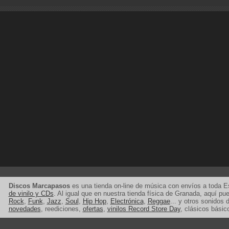
Discos Marcapasos
es una tienda on-line de música con envíos a toda 
de vinilo y CDs
. Al igual que en nuestra tienda física de Granada, aquí p
Rock
,
Funk
,
Jazz
,
Soul
,
Hip Hop
,
Electrónica
,
Reggae
... y otros sonidos d
novedades
, reediciones,
ofertas
,
vinilos Record Store Day
, clásicos básic