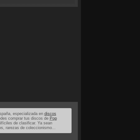
España, especializada en
discos
uedes comprar tus discos de
Pop
ifíciles de clasificar. Ya sean
os, rarezas de coleccionismo...