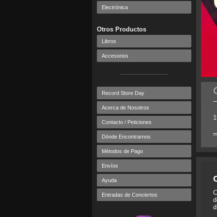
Electrónica
Otros Productos
Libros
Accesorios
Record Store Day
Acerca de Nosotros
1
Contacto / Peticiones
Dónde Encontrarnos
Métodos de Pago
Envíos
Ayuda
C
Entradas de Conciertos
d
d