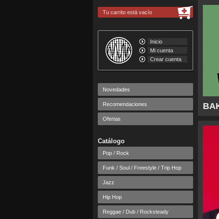
Tu carrito está vacío
Inicio
Mi cuenta
Crear cuenta
Novedades
Recomendaciones
BAK
Ofertas
Catálogo
Pop / Rock
Funk / Soul / Freestyle / Trip Hop
Jazz
Hip Hop
Reggae / Dub / Rocksteady