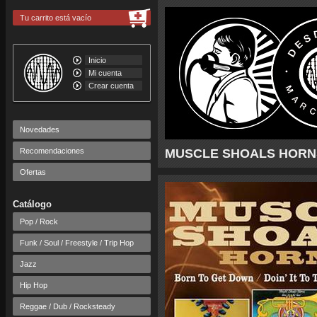
Tu carrito está vacío
Inicio
Mi cuenta
Crear cuenta
Novedades
Recomendaciones
MUSCLE SHOALS HORNS - 
Ofertas
Catálogo
Pop / Rock
Funk / Soul / Freestyle / Trip Hop
Jazz
Hip Hop
Reggae / Dub / Rocksteady