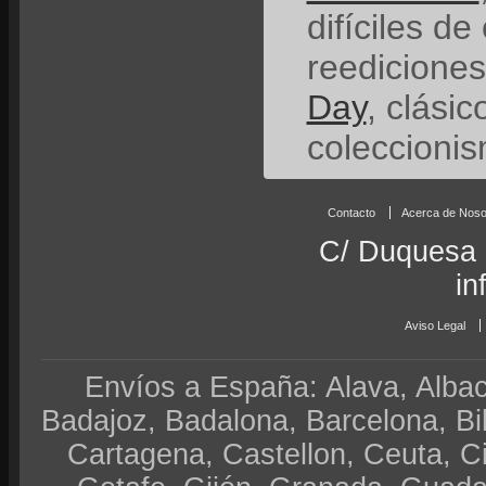
difíciles de
reedicione
Day
, clási
coleccionis
Contacto
Acerca de Noso
C/ Duquesa 
in
Aviso Legal
Envíos a España: Alava, Albace
Badajoz, Badalona, Barcelona, Bi
Cartagena, Castellon, Ceuta, 