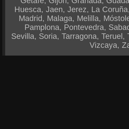
Getafe, Gijón, Granada, Guadal
Huesca, Jaen, Jerez, La Coruña,
Madrid, Malaga, Melilla, Móstol
Pamplona, Pontevedra, Sabad
Sevilla, Soria, Tarragona, Teruel, 
Vizcaya, Z