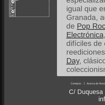
especializ
igual que e
Granada, a
de
Pop Ro
Electrónica
difíciles de
reedicione
Day
, clási
coleccionis
Contacto
Acerca de Noso
C/ Duquesa 
in