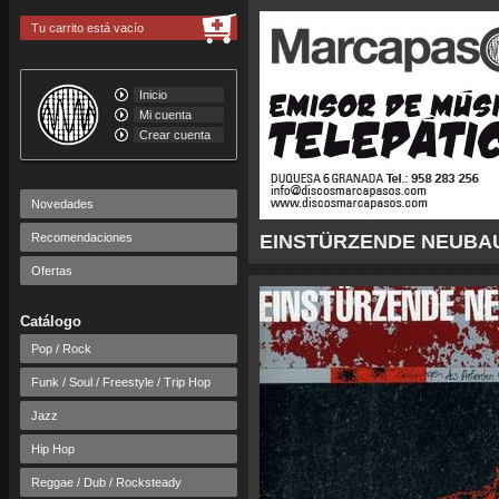
Tu carrito está vacío
Inicio
Mi cuenta
Crear cuenta
Novedades
Recomendaciones
EINSTÜRZENDE NEUBAUTE
Ofertas
Catálogo
Pop / Rock
Funk / Soul / Freestyle / Trip Hop
Jazz
Hip Hop
Reggae / Dub / Rocksteady