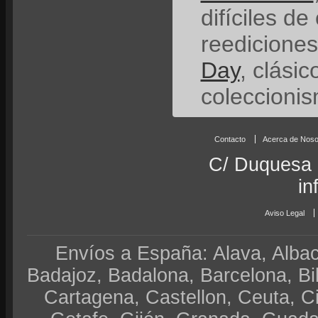
difíciles de
reedicione
Day
, clási
coleccionis
Contacto
Acerca de Noso
C/ Duquesa 
in
Aviso Legal
Envíos a España: Alava, Albace
Badajoz, Badalona, Barcelona, Bi
Cartagena, Castellon, Ceuta, 