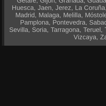
Getafe, Gijón, Granada, Guadal
Huesca, Jaen, Jerez, La Coruña,
Madrid, Malaga, Melilla, Móstol
Pamplona, Pontevedra, Sabad
Sevilla, Soria, Tarragona, Teruel, 
Vizcaya, Z