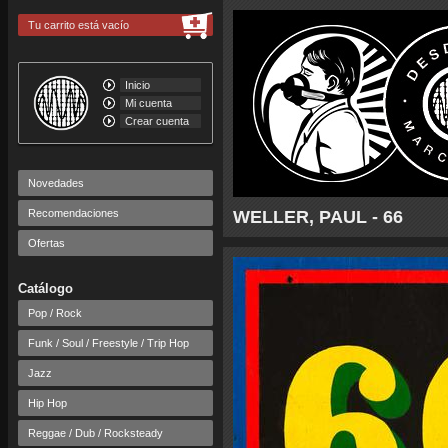
Tu carrito está vacío
Inicio
Mi cuenta
Crear cuenta
Novedades
Recomendaciones
WELLER, PAUL - 66
Ofertas
Catálogo
Pop / Rock
Funk / Soul / Freestyle / Trip Hop
Jazz
Hip Hop
Reggae / Dub / Rocksteady