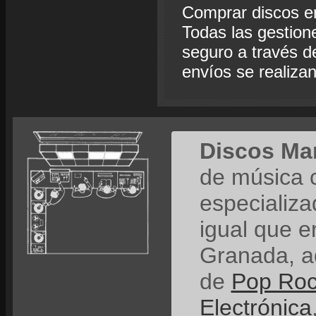
Comprar discos e
Todas las gestion
seguro a través de
envíos se realiza
Discos Ma
de música 
especializ
igual que e
Granada, a
de
Pop Ro
Electrónica