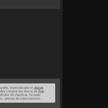
España, especializada en
discos
uedes comprar tus discos de
Pop
ifíciles de clasificar. Ya sean
os, rarezas de coleccionismo...