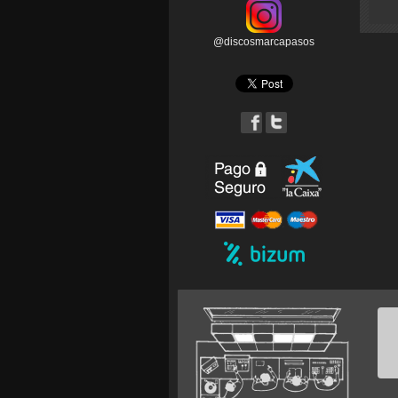
@discosmarcapasos