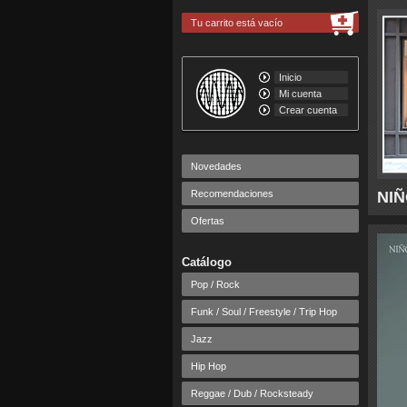
Tu carrito está vacío
Inicio
Mi cuenta
Crear cuenta
Novedades
Recomendaciones
NIÑ
Ofertas
Catálogo
Pop / Rock
Funk / Soul / Freestyle / Trip Hop
Jazz
Hip Hop
Reggae / Dub / Rocksteady