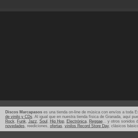
Discos Marcapasos
es una tienda on-line de música con envíos a toda 
de vinilo y CDs
. Al igual que en nuestra tienda física de Granada, aquí p
Rock
,
Funk
,
Jazz
,
Soul
,
Hip Hop
,
Electrónica
,
Reggae
... y otros sonidos d
novedades
, reediciones,
ofertas
,
vinilos Record Store Day
, clásicos básic