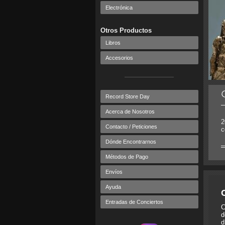
Electrónica
Otros Productos
Libros
Accesorios
Record Store Day
Acerca de Nosotros
2
Contacto / Peticiones
c
Dónde Encontrarnos
Métodos de Pago
Envíos
Ayuda
Entradas de Conciertos
C
d
d