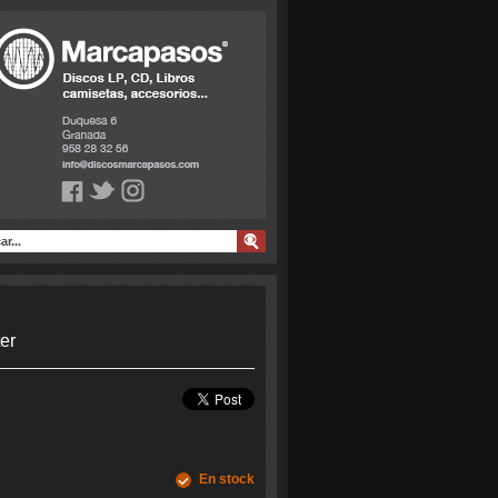
er
En stock