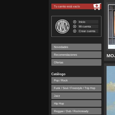
Tu carrito está vacío
Inicio
Mi cuenta
Crear cuenta
Novedades
Recomendaciones
MOJ
Ofertas
Catálogo
Pop / Rock
Funk / Soul / Freestyle / Trip Hop
Jazz
Hip Hop
Reggae / Dub / Rocksteady