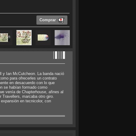
Comprar
ll y Ian McCutcheon. La banda nació
omo para ofrecerles un contrato
mente en desacuerdo con lo que
eon se habían formado como
e venía de Chapterhouse, afines al
Travellers, marcaba otro giro.
 expansión en tecnicolor, con