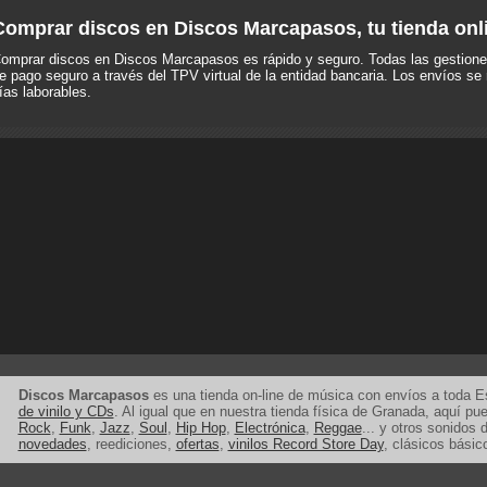
Comprar discos en Discos Marcapasos, tu tienda onl
omprar discos en Discos Marcapasos es rápido y seguro. Todas las gestione
e pago seguro a través del TPV virtual de la entidad bancaria. Los envíos se 
ías laborables.
Discos Marcapasos
es una tienda on-line de música con envíos a toda 
de vinilo y CDs
. Al igual que en nuestra tienda física de Granada, aquí p
Rock
,
Funk
,
Jazz
,
Soul
,
Hip Hop
,
Electrónica
,
Reggae
... y otros sonidos d
novedades
, reediciones,
ofertas
,
vinilos Record Store Day
, clásicos básic