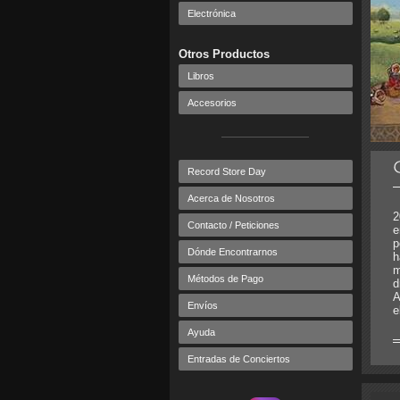
Electrónica
Otros Productos
Libros
Accesorios
Record Store Day
Acerca de Nosotros
2
Contacto / Peticiones
e
p
Dónde Encontrarnos
h
m
Métodos de Pago
d
A
Envíos
e
Ayuda
Entradas de Conciertos