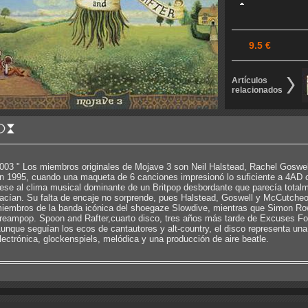
9.5 €
Artículos
relacionados
003 " Los miembros originales de Mojave 3 son Neil Halstead, Rachel Goswe
n 1995, cuando una maqueta de 6 canciones impresionó lo suficiente a 4AD c
ese al clima musical dominante de un Britpop desbordante que parecía total
acían. Su falta de encaje no sorprende, pues Halstead, Goswell y McCutch
iembros de la banda icónica del shoegaze Slowdive, mientras que Simon Row
reampop. Spoon and Rafter,cuarto disco, tres años más tarde de Excuses For 
unque seguían los ecos de cantautores y alt-country, el disco representa una
lectrónica, glockenspiels, melódica y una producción de aire beatle.