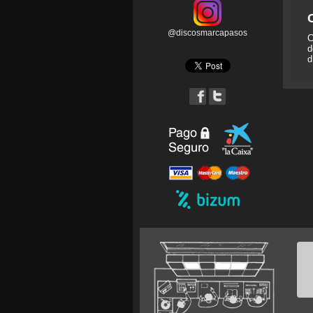
@discosmarcapasos
C
d
d