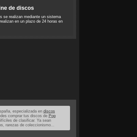
ine de discos
s se realizan mediante un sistema
realizan en un plazo de 24 horas en
España, especializada en
discos
uedes comprar tus discos de
Pop
ifíciles de clasificar. Ya sean
os, rarezas de coleccionismo...