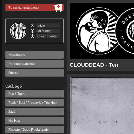
Tu carrito está vacío
Inicio
Mi cuenta
Crear cuenta
Novedades
Recomendaciones
CLOUDDEAD - Ten
Ofertas
Catálogo
Pop / Rock
Funk / Soul / Freestyle / Trip Hop
Jazz
Hip Hop
Reggae / Dub / Rocksteady