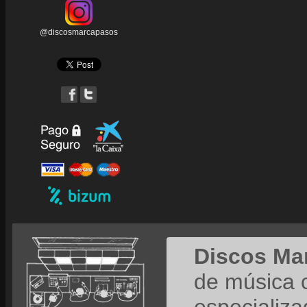
@discosmarcapasos
Discos Ma
de música 