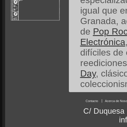
especializ
igual que e
Granada, a
de
Pop Ro
Electrónica
difíciles de
reedicione
Day
, clási
coleccionis
Contacto
Acerca de Noso
C/ Duquesa 
in