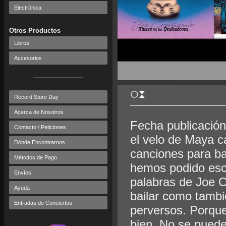
Electrónica
Otros Productos
Libros
Accesorios
Record Store Day
Acerca de Nosotros
Fecha publicación
Contacto / Peticiones
el velo de Maya c
Dónde Encontrarnos
canciones para bai
Métodos de Pago
hemos podido esc
Envíos
palabras de Joe C
Ayuda
bailar como tamb
Entradas de Conciertos
perversos. Porque 
bien. No se puede