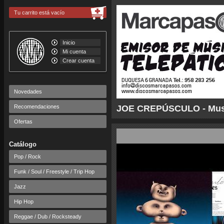
Tu carrito está vacío
Inicio
Mi cuenta
Crear cuenta
Novedades
Recomendaciones
JOE CREPÚSCULO - Muse
Ofertas
Catálogo
Pop / Rock
Funk / Soul / Freestyle / Trip Hop
Jazz
Hip Hop
Reggae / Dub / Rocksteady