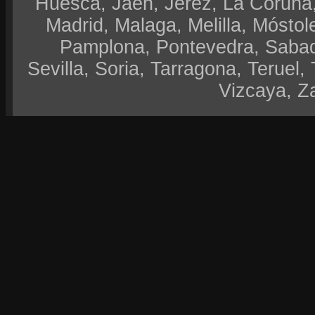
Huesca, Jaen, Jerez, La Coruña,
Madrid, Malaga, Melilla, Móstol
Pamplona, Pontevedra, Sabad
Sevilla, Soria, Tarragona, Teruel, 
Vizcaya, Z