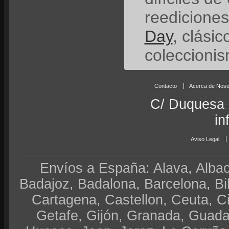
reedicione
Day
, clási
coleccionis
Contacto
Acerca de Noso
C/ Duquesa 
in
Aviso Legal
Envíos a España: Alava, Albace
Badajoz, Badalona, Barcelona, Bi
Cartagena, Castellon, Ceuta, 
Getafe, Gijón, Granada, Guadal