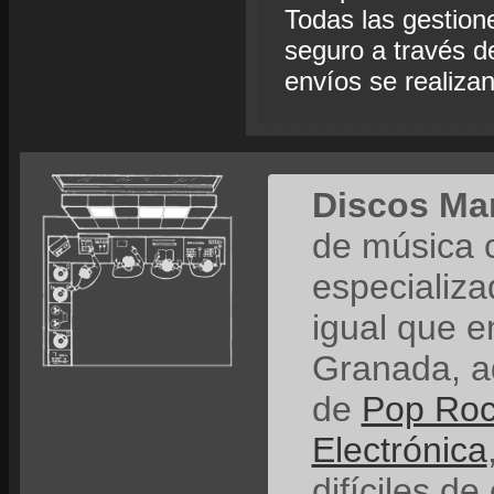
Todas las gestion
seguro a través de
envíos se realiza
Discos Ma
de música 
especializ
igual que e
Granada, a
de
Pop Ro
Electrónica
difíciles de