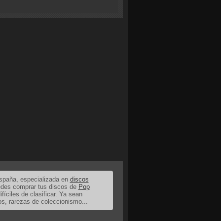
España, especializada en
discos
uedes comprar tus discos de
Pop
ifíciles de clasificar. Ya sean
os, rarezas de coleccionismo...