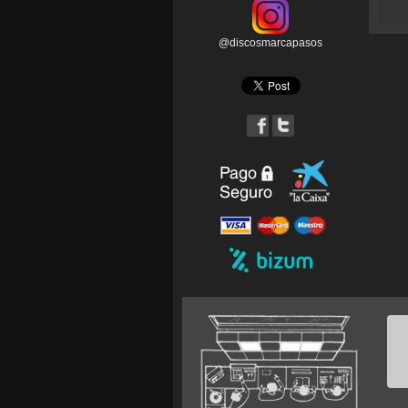
@discosmarcapasos