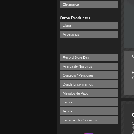
Electrónica
Otros Productos
Libros
Accesorios
Record Store Day
Acerca de Nosotros
F
Contacto / Peticiones
y
Dónde Encontrarnos
Métodos de Pago
Envíos
Ayuda
Entradas de Conciertos
C
d
d