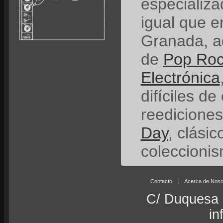
especializ
igual que e
Granada, a
de
Pop Ro
Electrónica
difíciles de
reedicione
Day
, clási
coleccionis
Contacto
Acerca de Noso
C/ Duquesa 
in