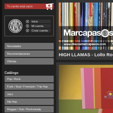
Tu carrito está vacío
Inicio
Mi cuenta
Crear cuenta
Novedades
Recomendaciones
HIGH LLAMAS - Lollo Ro
Ofertas
Catálogo
Pop / Rock
Funk / Soul / Freestyle / Trip Hop
Jazz
Hip Hop
Reggae / Dub / Rocksteady