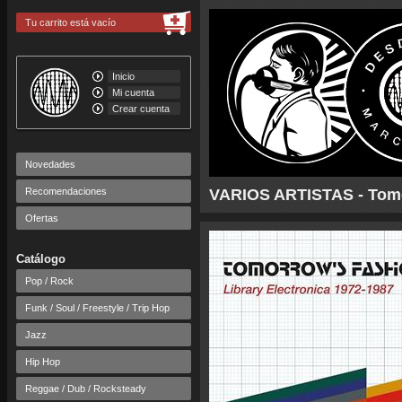
Tu carrito está vacío
Inicio
Mi cuenta
Crear cuenta
Novedades
Recomendaciones
VARIOS ARTISTAS - Tomor
Ofertas
Catálogo
Pop / Rock
Funk / Soul / Freestyle / Trip Hop
Jazz
Hip Hop
Reggae / Dub / Rocksteady