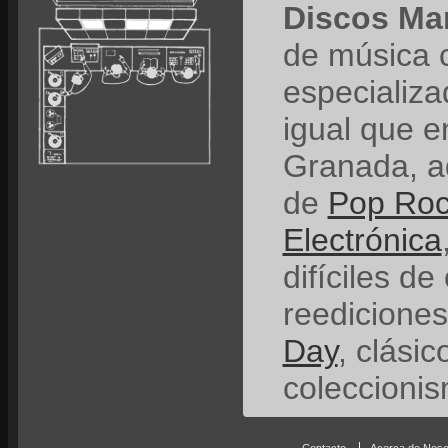
Discos Ma
de música 
especializ
igual que e
Granada, a
de
Pop Ro
Electrónica
difíciles de
reedicione
Day
, clási
coleccionis