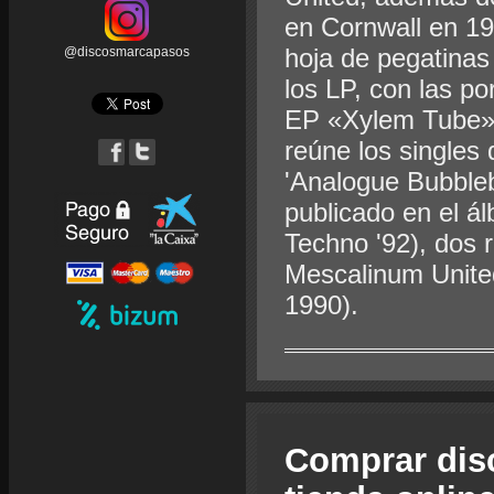
en Cornwall en 19
hoja de pegatinas
@discosmarcapasos
los LP, con las po
EP «Xylem Tube», 
reúne los singles 
'Analogue Bubbleba
publicado en el 
Techno '92), dos 
Mescalinum United
1990).
Comprar dis