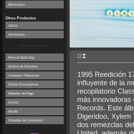
Electrónica
Otros Productos
Libros
Accesorios
Record Store Day
Acerca de Nosotros
1995 Reedición 17
Contacto / Peticiones
influyente de la m
Dónde Encontrarnos
recopilatorio Cla
Métodos de Pago
más innovadoras o
Envíos
Records. Este ál
Ayuda
Digeridoo, Xylem 
Entradas de Conciertos
dos remezclas de
United, además de