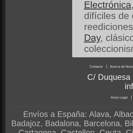
Electrónica
difíciles de
reedicione
Day
, clási
coleccionis
Contacto
Acerca de Noso
C/ Duquesa 
in
Aviso Legal
Envíos a España: Alava, Albace
Badajoz, Badalona, Barcelona, Bi
Cartagena, Castellon, Ceuta, 