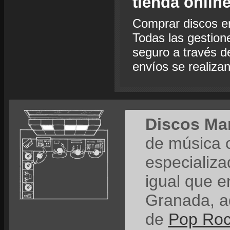
tienda onlin
Comprar discos e
Todas las gestion
seguro a través de
envíos se realiza
Discos Ma
de música 
especializ
igual que e
Granada, a
de
Pop Ro