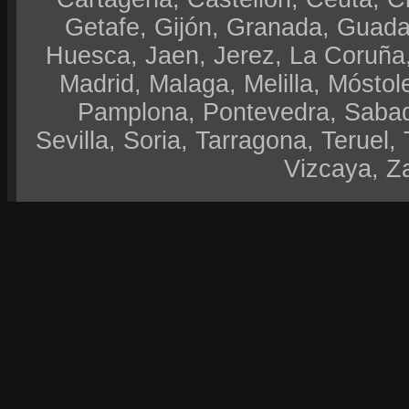
Getafe, Gijón, Granada, Guadal
Huesca, Jaen, Jerez, La Coruña,
Madrid, Malaga, Melilla, Móstol
Pamplona, Pontevedra, Sabad
Sevilla, Soria, Tarragona, Teruel, 
Vizcaya, Z