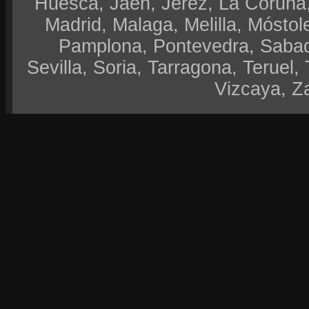
Huesca, Jaen, Jerez, La Coruña,
Madrid, Malaga, Melilla, Móstol
Pamplona, Pontevedra, Sabad
Sevilla, Soria, Tarragona, Teruel, 
Vizcaya, Z