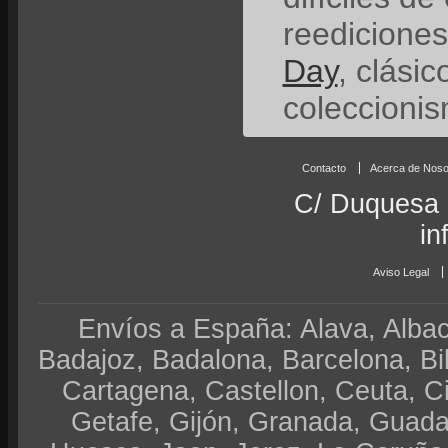
reedicione
Day
, clási
coleccionis
Contacto
Acerca de Noso
C/ Duquesa 
in
Aviso Legal
Envíos a España: Alava, Albace
Badajoz, Badalona, Barcelona, Bi
Cartagena, Castellon, Ceuta, 
Getafe, Gijón, Granada, Guadal