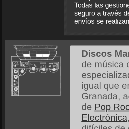
Todas las gestion
seguro a través de
envíos se realiza
Discos Ma
de música 
especializ
igual que e
Granada, a
de
Pop Ro
Electrónica
difíciles de