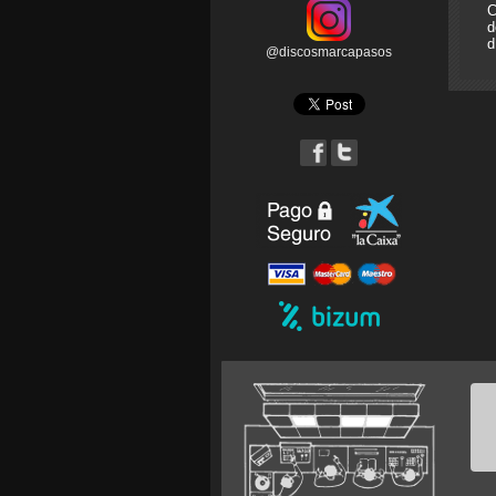
C
d
d
@discosmarcapasos