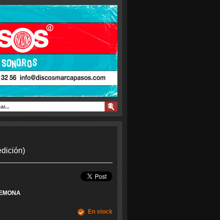
dición)
EMONA
En stock