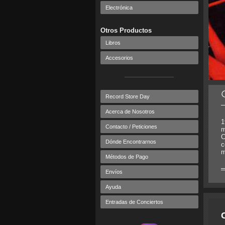
Electrónica
Otros Productos
Libros
Accesorios
Record Store Day
Acerca de Nosotros
1
Contacto / Peticiones
m
C
Dónde Encontrarnos
c
m
Métodos de Pago
Envíos
Ayuda
Entradas de Conciertos