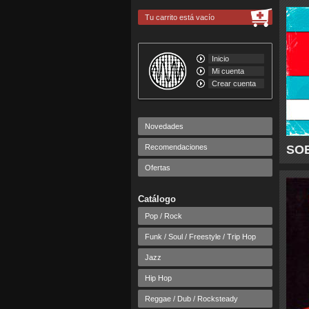
Tu carrito está vacío
Inicio
Mi cuenta
Crear cuenta
Novedades
Recomendaciones
SOB
Ofertas
Catálogo
Pop / Rock
Funk / Soul / Freestyle / Trip Hop
Jazz
Hip Hop
Reggae / Dub / Rocksteady