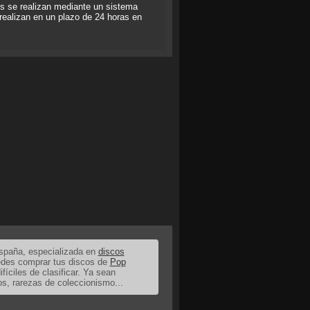
s se realizan mediante un sistema
realizan en un plazo de 24 horas en
España, especializada en
discos
uedes comprar tus discos de
Pop
ifíciles de clasificar. Ya sean
os, rarezas de coleccionismo...