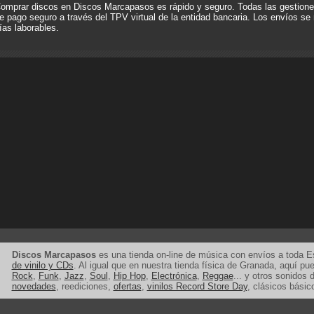
omprar discos en Discos Marcapasos es rápido y seguro. Todas las gestione
e pago seguro a través del TPV virtual de la entidad bancaria. Los envíos se 
ías laborables.
Discos Marcapasos
es una tienda on-line de música con envíos a toda 
de vinilo y CDs
. Al igual que en nuestra tienda física de Granada, aquí p
Rock
,
Funk
,
Jazz
,
Soul
,
Hip Hop
,
Electrónica
,
Reggae
... y otros sonidos d
novedades
, reediciones,
ofertas
,
vinilos Record Store Day
, clásicos básic