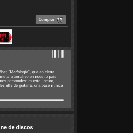
Comprar
, "Morfología", que en cierta
etal alternativo en nuestro país.
nes personales: muerte, locura,
s riffs de guitarra, una base rítmica
ine de discos