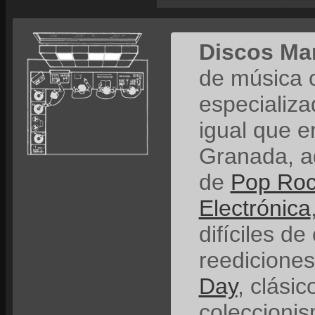
Discos Ma
de música 
especializ
igual que e
Granada, a
de
Pop Ro
Electrónica
difíciles de
reedicione
Day
, clási
coleccionis