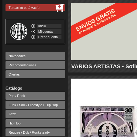
Tu carrito está vacío
Inicio
Mi cuenta
Crear cuenta
Novedades
Recomendaciones
VARIOS ARTISTAS - Sofie
Ofertas
Catálogo
Pop / Rock
Funk / Soul / Freestyle / Trip Hop
Jazz
Hip Hop
Reggae / Dub / Rocksteady