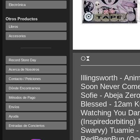
Electrónica
Otros Productos
Libros
Accesorios
Record Store Day
Acerca de Nosotros
Illingsworth - Ani
Contacto / Peticiones
Soon Never Comes
Dónde Encontrarnos
Sofie - Abeja Zer
Métodos de Pago
Blessed - 12am Ku
Envíos
Watching You Dark
Ayuda
(Inspiredorbiting)
Entradas de Conciertos
Swarvy) Tuamie - 
RedBeanBun (One4S