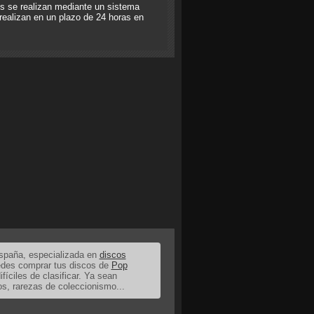
s se realizan mediante un sistema
realizan en un plazo de 24 horas en
España, especializada en
discos
uedes comprar tus discos de
Pop
ifíciles de clasificar. Ya sean
os, rarezas de coleccionismo...