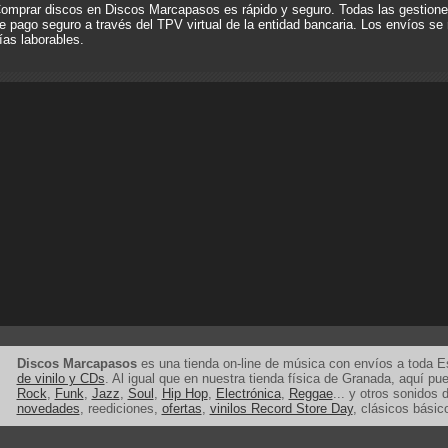
omprar discos en Discos Marcapasos es rápido y seguro. Todas las gestione
e pago seguro a través del TPV virtual de la entidad bancaria. Los envíos se 
ías laborables.
Discos Marcapasos
es una tienda on-line de música con envíos a toda 
de vinilo y CDs
. Al igual que en nuestra tienda física de Granada, aquí p
Rock
,
Funk
,
Jazz
,
Soul
,
Hip Hop
,
Electrónica
,
Reggae
... y otros sonidos d
novedades
, reediciones,
ofertas
,
vinilos Record Store Day
, clásicos básic