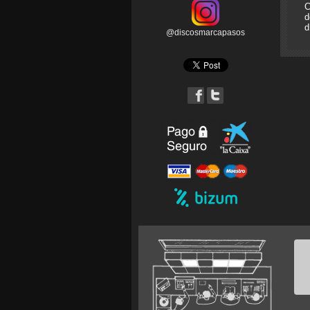
C
d
d
@discosmarcapasos