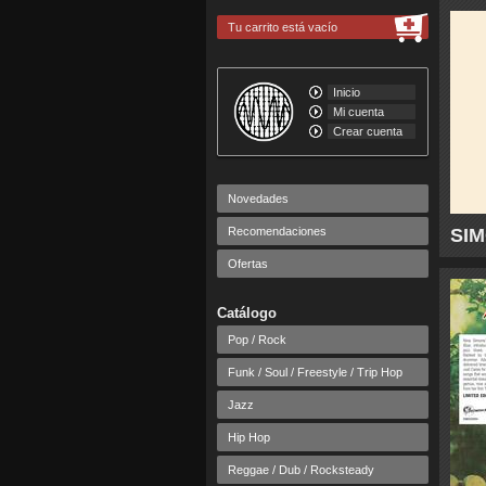
Tu carrito está vacío
Inicio
Mi cuenta
Crear cuenta
Novedades
Recomendaciones
SIMO
Ofertas
Catálogo
Pop / Rock
Funk / Soul / Freestyle / Trip Hop
Jazz
Hip Hop
Reggae / Dub / Rocksteady