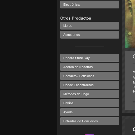
Electrónica
Otros Productos
Libros
Accesorios
Record Store Day
Acerca de Nosotros
P
Contacto / Peticiones
M
a
Dónde Encontrarnos
e
e
Métodos de Pago
Envíos
Ayuda
Entradas de Conciertos