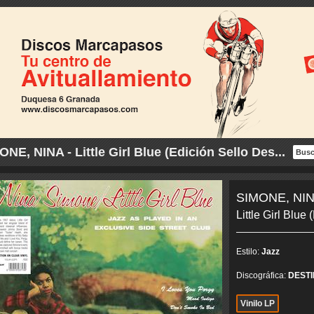
NE, NINA - Little Girl Blue (Edición Sello Des...
SIMONE, NI
Little Girl Blue
Estilo:
Jazz
Discográfica:
DEST
Vinilo LP