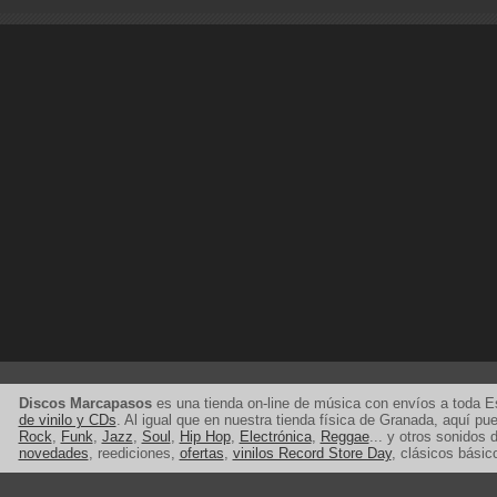
Discos Marcapasos
es una tienda on-line de música con envíos a toda 
de vinilo y CDs
. Al igual que en nuestra tienda física de Granada, aquí p
Rock
,
Funk
,
Jazz
,
Soul
,
Hip Hop
,
Electrónica
,
Reggae
... y otros sonidos d
novedades
, reediciones,
ofertas
,
vinilos Record Store Day
, clásicos básic