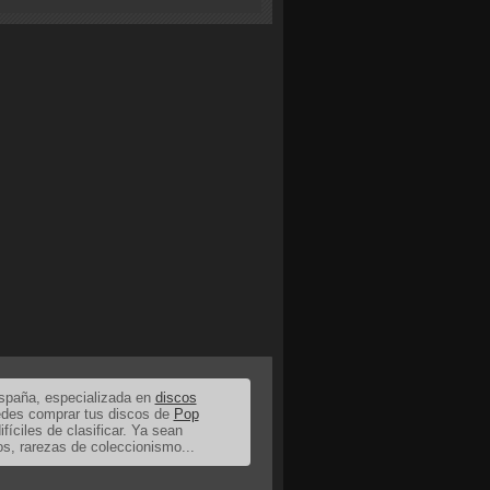
España, especializada en
discos
uedes comprar tus discos de
Pop
ifíciles de clasificar. Ya sean
os, rarezas de coleccionismo...