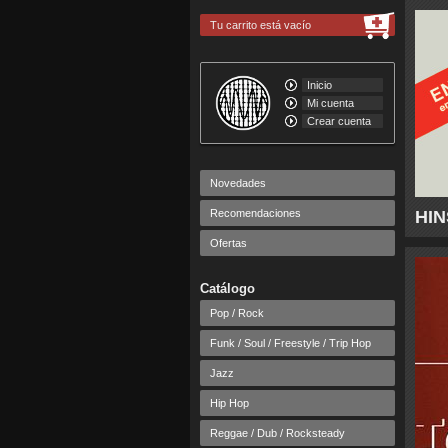
Tu carrito está vacío
Inicio
Mi cuenta
Crear cuenta
Novedades
Recomendaciones
HIN
Ofertas
Catálogo
Pop / Rock
Funk / Soul / Freestyle / Trip Hop
Jazz
Hip Hop
Reggae / Dub / Rocksteady