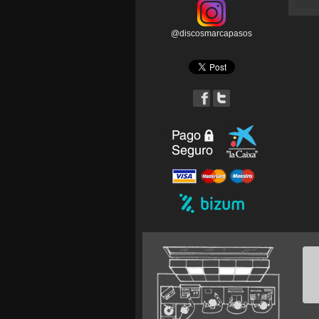
@discosmarcapasos