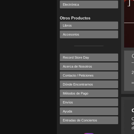
Electrónica
Otros Productos
Libros
Accesorios
Record Store Day
Acerca de Nosotros
2
Contacto / Peticiones
Dónde Encontrarnos
Métodos de Pago
Envíos
Ayuda
C
Entradas de Conciertos
d
d