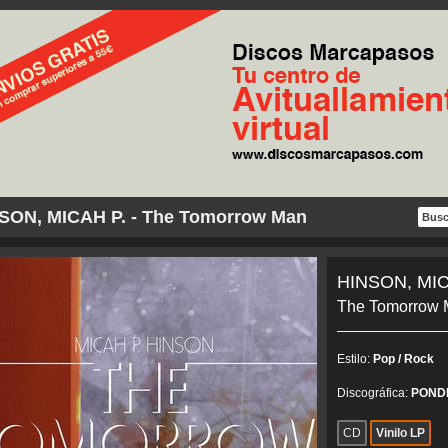
SON, MICAH P. - The Tomorrow Man
HINSON, MIC
The Tomorrow 
Estilo:
Pop / Rock
Discográfica:
POND
CD
Vinilo LP