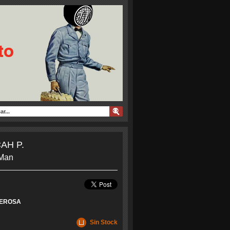
AH P.
Man
EROSA
Sin Stock