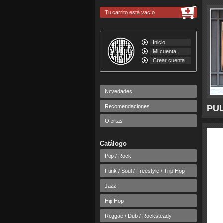
Tu carrito está vacío
Inicio
Mi cuenta
Crear cuenta
Novedades
Recomendaciones
PUL
Ofertas
Catálogo
Pop / Rock
Funk / Soul / Freestyle / Trip Hop
Jazz
Hip Hop
Reggae / Dub / Rocksteady