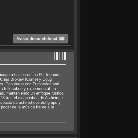
Avisar disponibilidad
cago a finales de los 90, formado
, Chris Brokaw (Come) y Doug
es. Debutaron con Turnstyles and
u folk sobrio y experimental. En
icas, manteniendo un enfoque rústico
23 tras el diagnóstico de Alzheimer
spacio característicos del grupo y
poder de la música frente a la