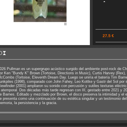
27.5 €
026 Pullman es un supergrupo acústico surgido del ambiente post-rock de Chi
or Ken "Bundy K" Brown (Tortoise, Directions in Music), Curtis Harvey (Rex)
cCombs (Tortoise, Eleventh Dream Day. Luego se uniría el batería Tim Barn
unkpiles (1998), comparado con John Fahey, Leo Kottke y Gastr del Sol por s
iewfinder (2001) ampliaron su sonido con percusión y sutiles texturas eléctr
 atemporal. Dos décadas más tarde regresan con III, gestado entre 2021 y 20
e Barnes. Editado y mezclado por Brown, el disco preserva la intimidad y el e
e presenta como una continuación de su estética singular y un testimonio del 
emoria, la persistencia y la gracia.