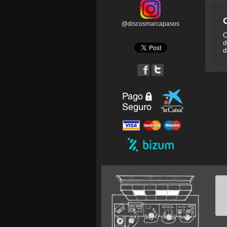
@discosmarcapasos
C
d
d