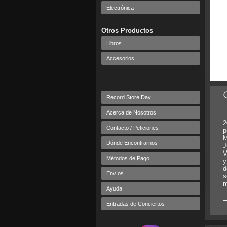
Electrónica
Otros Productos
Libros
Accesorios
Record Store Day
Acerca de Nosotros
2
Contacto / Peticiones
p
M
Dónde Encontrarnos
J
V
Métodos de Pago
y
d
Envíos
s
m
Ayuda
Entradas de Conciertos