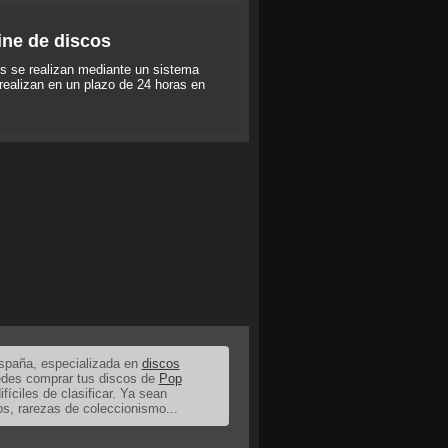
ine de discos
s se realizan mediante un sistema
realizan en un plazo de 24 horas en
España, especializada en
discos
uedes comprar tus discos de
Pop
ifíciles de clasificar. Ya sean
os, rarezas de coleccionismo...