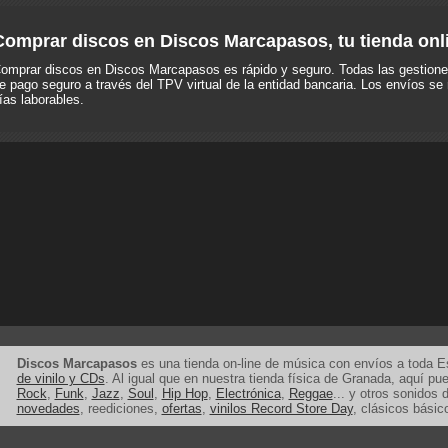
Comprar discos en Discos Marcapasos, tu tienda onl
omprar discos en Discos Marcapasos es rápido y seguro. Todas las gestione
e pago seguro a través del TPV virtual de la entidad bancaria. Los envíos se 
ías laborables.
Discos Marcapasos
es una tienda on-line de música con envíos a toda 
de vinilo y CDs
. Al igual que en nuestra tienda física de Granada, aquí p
Rock
,
Funk
,
Jazz
,
Soul
,
Hip Hop
,
Electrónica
,
Reggae
... y otros sonidos d
novedades
, reediciones,
ofertas
,
vinilos Record Store Day
, clásicos básic