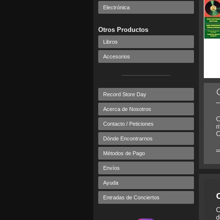
Electrónica
Otros Productos
Libros
Accesorios
Record Store Day
Acerca de Nosotros
C
Contacto / Peticiones
r
C
Dónde Encontrarnos
Métodos de Pago
Envíos
Ayuda
Entradas de Conciertos
C
d