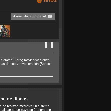
Sin Stock
Avisar disponibilidad
e ´Scratch´ Perry; moviéndose entre
das de eco y reverberación (Serious
ine de discos
s se realizan mediante un sistema
realizan en un plazo de 24 horas en