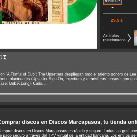
Vinilo LP
29.5 €
Artículos
relacionados
on ´A Fistful of Dub´; The Upsetters despliegan todo el talento sonoro de Le
itmos alucinantes (Upsetter Sign On; Injection) y atmósferas tensas impregna
ase; Dub A Long). Cada...
Comprar discos en Discos Marcapasos, tu tienda onl
omprar discos en Discos Marcapasos es rápido y seguro. Todas las gestione
e pago seguro a través del TPV virtual de la entidad bancaria. Los envíos se 