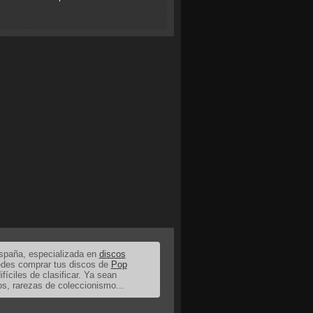
España, especializada en
discos
uedes comprar tus discos de
Pop
ifíciles de clasificar. Ya sean
os, rarezas de coleccionismo...