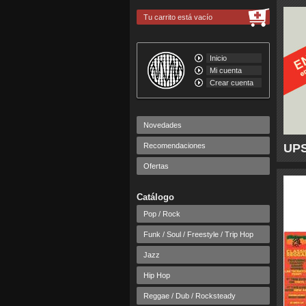
Tu carrito está vacío
Inicio
Mi cuenta
Crear cuenta
Novedades
Recomendaciones
UPS
Ofertas
Catálogo
Pop / Rock
Funk / Soul / Freestyle / Trip Hop
Jazz
Hip Hop
Reggae / Dub / Rocksteady