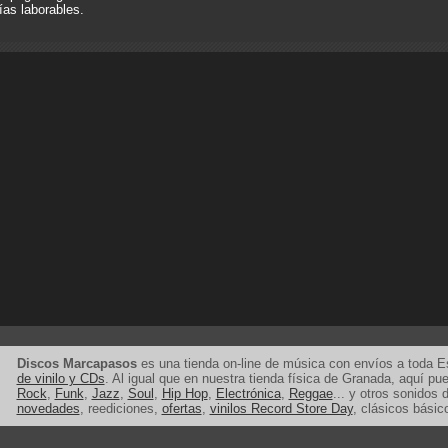
ías laborables.
Discos Marcapasos
es una tienda on-line de música con envíos a toda 
de vinilo y CDs
. Al igual que en nuestra tienda física de Granada, aquí p
Rock
,
Funk
,
Jazz
,
Soul
,
Hip Hop
,
Electrónica
,
Reggae
... y otros sonidos d
novedades
, reediciones,
ofertas
,
vinilos Record Store Day
, clásicos básic