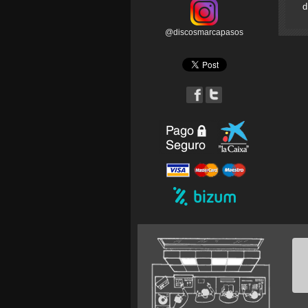
d
@discosmarcapasos