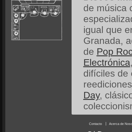
de música 
especializ
igual que e
Granada, a
de
Pop Ro
Electrónica
difíciles de
reedicione
Day
, clási
coleccionis
Contacto
Acerca de Noso