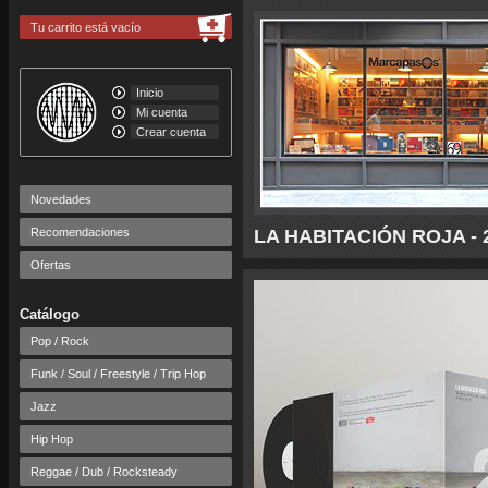
Tu carrito está vacío
Inicio
Mi cuenta
Crear cuenta
Novedades
Recomendaciones
LA HABITACIÓN ROJA - 20
Ofertas
Catálogo
Pop / Rock
Funk / Soul / Freestyle / Trip Hop
Jazz
Hip Hop
Reggae / Dub / Rocksteady